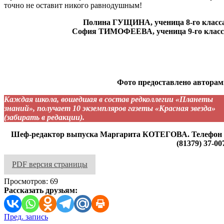
точно не оставит никого равнодушным!
Полина ГУЩИНА, ученица 8-го класса
София ТИМОФЕЕВА, ученица 9-го класс
Фото предоставлено авторам
Каждая школа, вошедшая в состав редколлегии «Планеты
знаний», получает 10 экземпляров газеты «Красная звезда»
(забирать в редакции).
Шеф-редактор выпуска Маргарита КОТЕГОВА. Телефон 
(81379) 37-00
PDF версия страницы
Просмотров:
69
Рассказать друзьям:
Навигация
Пред. запись