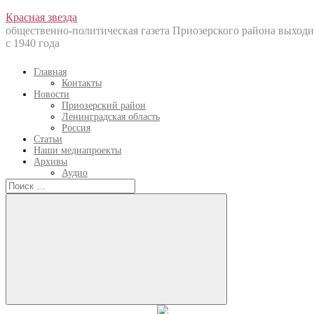
Перейти
Красная звезда
к
общественно-политическая газета Приозерского района выходи
содержанию
с 1940 года
Главная
Контакты
Новости
Приозерский район
Ленинградская область
Россия
Статьи
Наши медиапроекты
Архивы
Аудио
Искать:
Искать