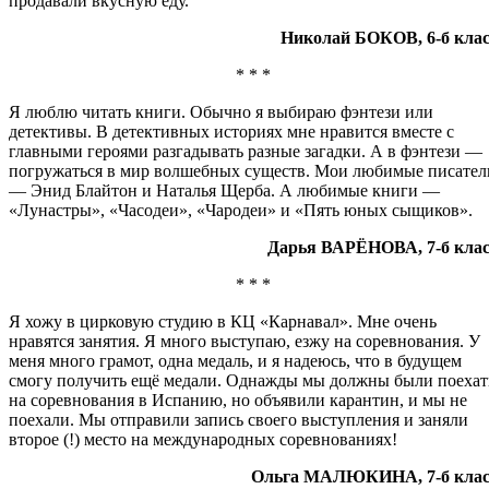
продавали вкусную еду.
Николай БОКОВ, 6-б клас
* * *
Я люблю читать книги. Обычно я выбираю фэнтези или
детективы. В детективных историях мне нравится вместе с
главными героями разгадывать разные загадки. А в фэнтези —
погружаться в мир волшебных существ. Мои любимые писател
— Энид Блайтон и Наталья Щерба. А любимые книги —
«Лунастры», «Часодеи», «Чародеи» и «Пять юных сыщиков».
Дарья ВАРЁНОВА, 7-б клас
* * *
Я хожу в цирковую студию в КЦ «Карнавал». Мне очень
нравятся занятия. Я много выступаю, езжу на соревнования. У
меня много грамот, одна медаль, и я надеюсь, что в будущем
смогу получить ещё медали. Однажды мы должны были поехат
на соревнования в Испанию, но объявили карантин, и мы не
поехали. Мы отправили запись своего выступления и заняли
второе (!) место на международных соревнованиях!
Ольга МАЛЮКИНА, 7-б клас