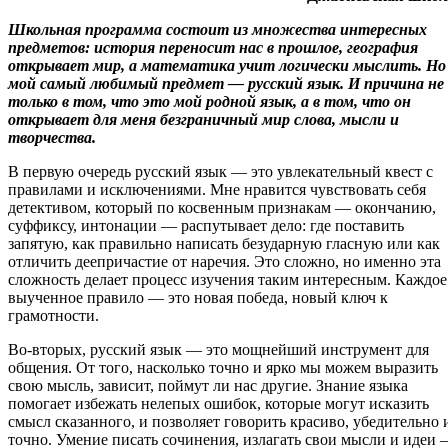
Школьная программа состоит из множества интересных
предметов: история переносит нас в прошлое, география
открывает мир, а математика учит логически мыслить. Но
мой самый любимый предмет — русский язык. И причина не
только в том, что это мой родной язык, а в том, что он
открывает для меня безграничный мир слова, мысли и
творчества.
В первую очередь русский язык — это увлекательный квест с
правилами и исключениями. Мне нравится чувствовать себя
детективом, который по косвенным признакам — окончанию,
суффиксу, интонации — распутывает дело: где поставить
запятую, как правильно написать безударную гласную или как
отличить деепричастие от наречия. Это сложно, но именно эта
сложность делает процесс изучения таким интересным. Каждое
выученное правило — это новая победа, новый ключ к
грамотности.
Во-вторых, русский язык — это мощнейший инструмент для
общения. От того, насколько точно и ярко мы можем выразить
свою мысль, зависит, поймут ли нас другие. Знание языка
помогает избежать нелепых ошибок, которые могут исказить
смысл сказанного, и позволяет говорить красиво, убедительно 
точно. Умение писать сочинения, излагать свои мысли и идеи