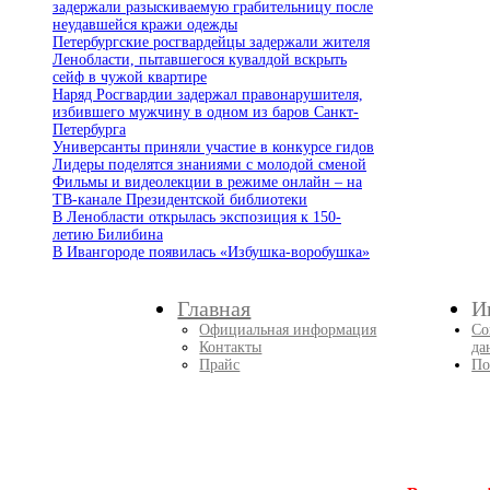
задержали разыскиваемую грабительницу после
неудавшейся кражи одежды
Петербургские росгвардейцы задержали жителя
Ленобласти, пытавшегося кувалдой вскрыть
сейф в чужой квартире
Наряд Росгвардии задержал правонарушителя,
избившего мужчину в одном из баров Санкт-
Петербурга
Универсанты приняли участие в конкурсе гидов
Лидеры поделятся знаниями с молодой сменой
Фильмы и видеолекции в режиме онлайн – на
ТВ-канале Президентской библиотеки
В Ленобласти открылась экспозиция к 150-
летию Билибина
В Ивангороде появилась «Избушка-воробушка»
Главная
И
Официальная информация
Со
Контакты
да
Прайс
По