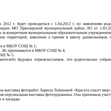
2012 г. будет проводиться с 1.04.2012 г. по заявлениям род
страции МО Приозерский муниципальный район ЛО от 1.03.2
а за конкретным муниципальным образовательным учреждением
нии территорий, заявления о приеме в школу дошкольников,
аются в МБОУ СОШ № 1;
а, д. 38, принимаются в МБОУ СОШ № 4;
СОШ № 5.
авителей) будущих первоклассников, что родительские собра
ена выставка фоторабот Ларисы Лобановой «Красота спасет мир»
стая персональная выставка фотохудожника. Она принимала участ
 и награды.