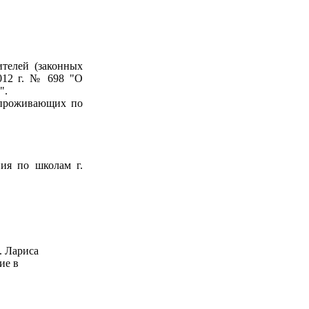
ителей (законных
012 г. № 698 "О
".
 проживающих по
ния по школам г.
. Лариса
ие в