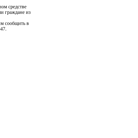
ном средстве
ли граждане из
им сообщить в
47.