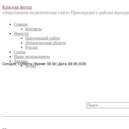
Перейти
Красная звезда
к
общественно-политическая газета Приозерского района выходит
содержанию
Главная
Контакты
Новости
Приозерский район
Ленинградская область
Россия
Статьи
Наши медиапроекты
Архивы
Сегодня: Суббота | Время: 08:38 | Дата: 08.08.2026
Искать:
Аудио