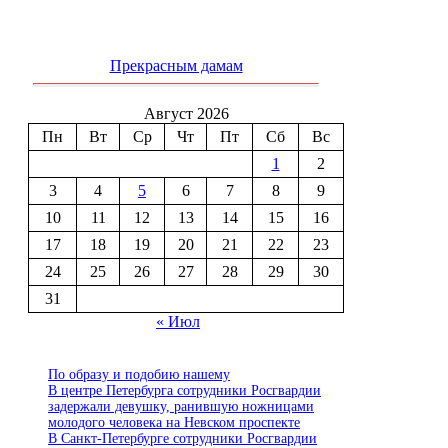
Прекрасным дамам
Август 2026
Пн
Вт
Ср
Чт
Пт
Сб
Вс
1
2
3
4
5
6
7
8
9
10
11
12
13
14
15
16
17
18
19
20
21
22
23
24
25
26
27
28
29
30
31
« Июл
По образу и подобию нашему
В центре Петербурга сотрудники Росгвардии
задержали девушку, ранившую ножницами
молодого человека на Невском проспекте
В Санкт-Петербурге сотрудники Росгвардии