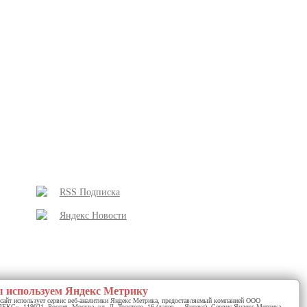
RSS Подписка
Яндекс Новости
 используем Яндекс Метрику
сайт использует сервис веб-аналитики Яндекс Метрика, предоставляемый компанией ООО
КС», 119021, Россия, Москва, ул. Л. Толстого, 16 (далее — Яндекс). Сервис Яндекс Метрика