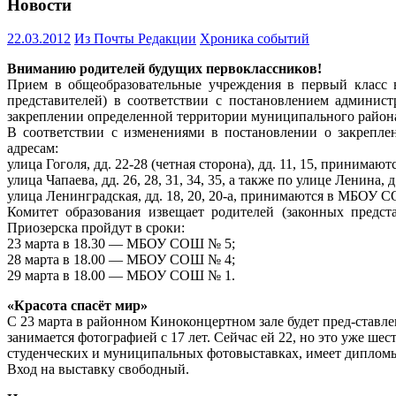
Новости
22.03.2012
Из Почты Редакции
Хроника событий
Вниманию родителей будущих первоклассников!
Прием в общеобразовательные учреждения в первый класс в 
представителей) в соответствии с постановлением админи
закреплении определенной территории муниципального район
В соответствии с изменениями в постановлении о закрепле
адресам:
улица Гоголя, дд. 22-28 (четная сторона), дд. 11, 15, приним
улица Чапаева, дд. 26, 28, 31, 34, 35, а также по улице Ленин
улица Ленинградская, дд. 18, 20, 20-а, принимаются в МБОУ 
Комитет образования извещает родителей (законных предст
Приозерска пройдут в сроки:
23 марта в 18.30 — МБОУ СОШ № 5;
28 марта в 18.00 — МБОУ СОШ № 4;
29 марта в 18.00 — МБОУ СОШ № 1.
«Красота спасёт мир»
С 23 марта в районном Киноконцертном зале будет пред-ставл
занимается фотографией с 17 лет. Сейчас ей 22, но это уже ше
студенческих и муниципальных фотовыставках, имеет дипломы
Вход на выставку свободный.