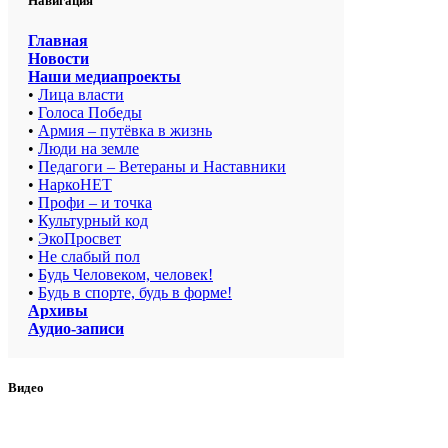
Навигация
Главная
Новости
Наши медиапроекты
•
Лица власти
•
Голоса Победы
•
Армия – путёвка в жизнь
•
Люди на земле
•
Педагоги – Ветераны и Наставники
•
НаркоНЕТ
•
Профи – и точка
•
Культурный код
•
ЭкоПросвет
•
Не слабый пол
•
Будь Человеком, человек!
•
Будь в спорте, будь в форме!
Архивы
Аудио-записи
Видео