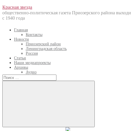
Перейти
Красная звезда
к
общественно-политическая газета Приозерского района выходи
содержанию
с 1940 года
Главная
Контакты
Новости
Приозерский район
Ленинградская область
Россия
Статьи
Наши медиапроекты
Архивы
Аудио
Искать:
Искать