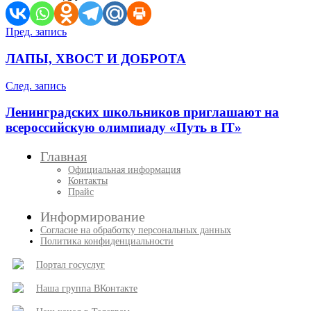
Навигация
Пред. запись
по
ЛАПЫ, ХВОСТ И ДОБРОТА
записям
След. запись
Ленинградских школьников приглашают на
всероссийскую олимпиаду «Путь в IT»
Главная
Официальная информация
Контакты
Прайс
Информирование
Согласие на обработку персональных данных
Политика конфиденциальности
Портал госуслуг
Наша группа ВКонтакте