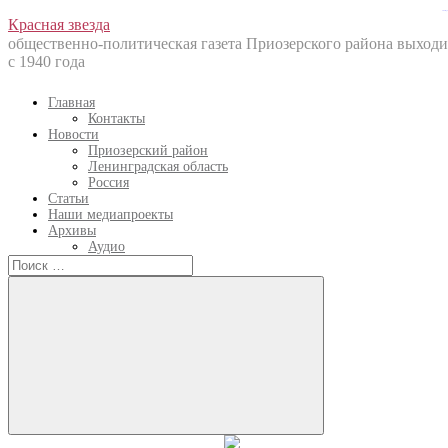
bandar togel
Перейти
Красная звезда
к
общественно-политическая газета Приозерского района выходи
содержанию
с 1940 года
Главная
Контакты
Новости
Приозерский район
Ленинградская область
Россия
Статьи
Наши медиапроекты
Архивы
Аудио
Искать:
Искать