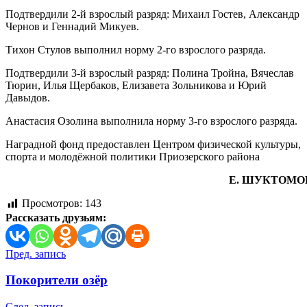
Подтвердили 2-й взрослый разряд: Михаил Гостев, Александр
Чернов и Геннадий Микуев.
Тихон Стулов выполнил норму 2-го взрослого разряда.
Подтвердили 3-й взрослый разряд: Полина Тройна, Вячеслав
Тюрин, Илья Щербаков, Елизавета Зольникова и Юрий
Давыдов.
Анастасия Озолина выполнила норму 3-го взрослого разряда.
Наградной фонд предоставлен Центром физической культуры,
спорта и молодёжной политики Приозерского района
Е. ШУКТОМО
Просмотров:
143
Рассказать друзьям:
Навигация
Пред. запись
по
Покорители озёр
записям
След. запись