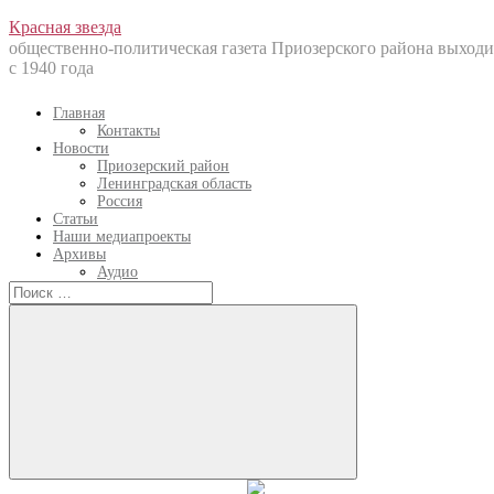
Перейти
Красная звезда
к
общественно-политическая газета Приозерского района выходи
содержанию
с 1940 года
Главная
Контакты
Новости
Приозерский район
Ленинградская область
Россия
Статьи
Наши медиапроекты
Архивы
Аудио
Искать:
Искать