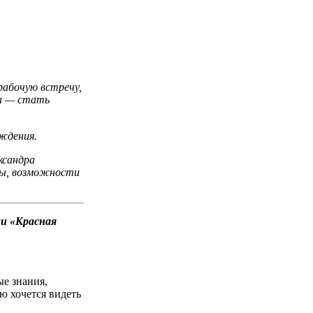
рабочую встречу,
та — стать
ождения.
ксандра
ены, возможности
ии «Красная
ые знания,
ю хочется видеть