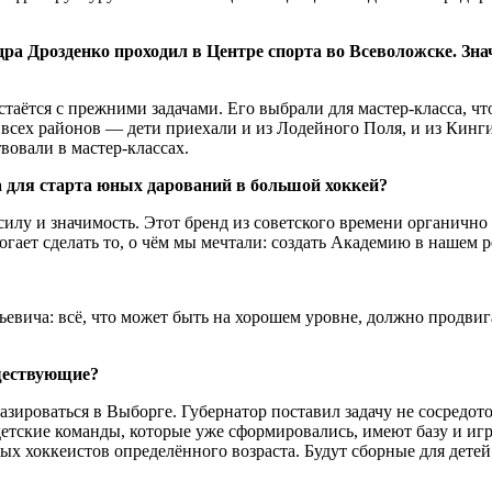
а Дрозденко проходил в Центре спорта во Всеволожске. Знач
стаётся с прежними задачами. Его выбрали для мастер-класса, чт
всех районов — дети приехали и из Лодейного Поля, и из Кинг
вовали в мастер-классах.
а для старта юных дарований в большой хоккей?
илу и значимость. Этот бренд из советского времени органично 
огает сделать то, о чём мы мечтали: создать Академию в нашем р
вича: всё, что может быть на хорошем уровне, должно продвиг
уществующие?
ироваться в Выборге. Губернатор поставил задачу не сосредото
 детские команды, которые уже сформировались, имеют базу и иг
х хоккеистов определённого возраста. Будут сборные для детей