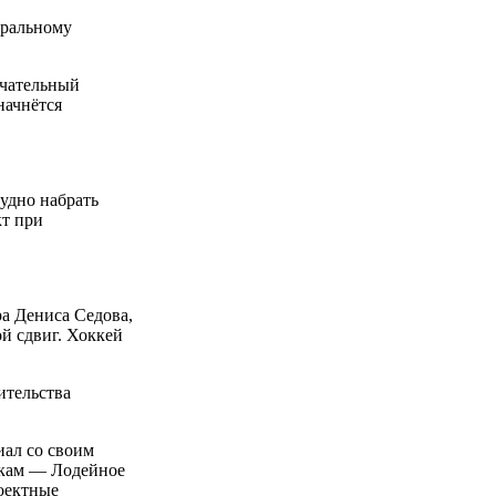
еральному
ечательный
начнётся
удно набрать
кт при
ра Дениса Седова,
й сдвиг. Хоккей
ительства
иал со своим
дкам — Лодейное
роектные