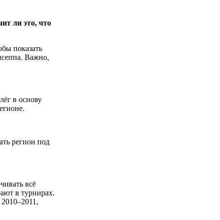
ит ли это, что
обы показать
исеппа. Важно,
лёг в основу
егионе.
ать регион под
чивать всё
рают в турнирах.
 2010–2011,