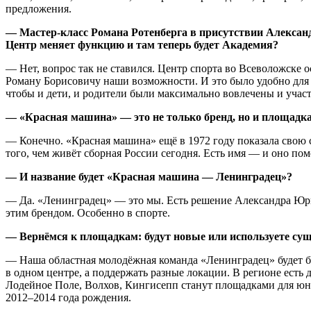
предложения.
— Мастер-класс Романа Ротенберга в присутствии Александр
Центр меняет функцию и там теперь будет Академия?
— Нет, вопрос так не ставился. Центр спорта во Всеволожске о
Роману Борисовичу наши возможности. И это было удобно для 
чтобы и дети, и родители были максимально вовлечены и участ
— «Красная машина» — это не только бренд, но и площадк
— Конечно. «Красная машина» ещё в 1972 году показала свою с
того, чем живёт сборная России сегодня. Есть имя — и оно пом
— И название будет «Красная машина — Ленинградец»?
— Да. «Ленинградец» — это мы. Есть решение Александра Юрье
этим брендом. Особенно в спорте.
— Вернёмся к площадкам: будут новые или используете с
— Наша областная молодёжная команда «Ленинградец» будет баз
в одном центре, а поддержать разные локации. В регионе есть
Лодейное Поле, Волхов, Кингисепп станут площадками для юны
2012–2014 года рождения.