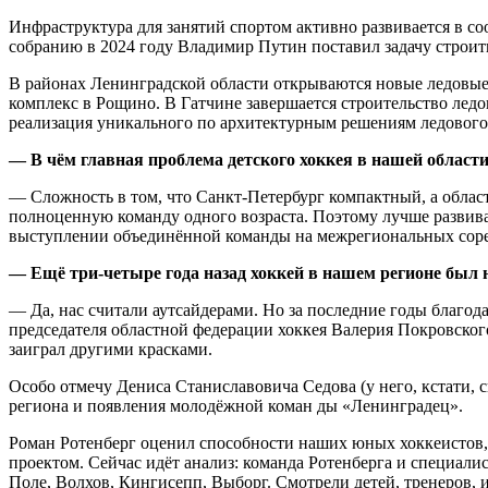
Инфраструктура для занятий спортом активно развивается в с
собранию в 2024 году Владимир Путин поставил задачу строит
В районах Ленинградской области открываются новые ледовые а
комплекс в Рощино. В Гатчине завершается строительство лед
реализация уникального по архитектурным решениям ледового
— В чём главная проблема детского хоккея в нашей област
— Сложность в том, что Санкт-Петербург компактный, а облас
полноценную команду одного возраста. Поэтому лучше развиват
выступлении объединённой команды на межрегиональных сор
— Ещё три-четыре года назад хоккей в нашем регионе был 
— Да, нас считали аутсайдерами. Но за последние годы благод
председателя областной федерации хоккея Валерия Покровског
заиграл другими красками.
Особо отмечу Дениса Станиславовича Седова (у него, кстати, с
региона и появления молодёжной коман ды «Ленинградец».
Роман Ротенберг оценил способности наших юных хоккеистов,
проектом. Сейчас идёт анализ: команда Ротенберга и специал
Поле, Волхов, Кингисепп, Выборг. Смотрели детей, тренеров,