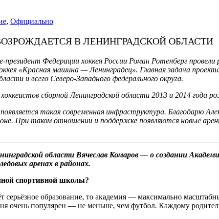
ие
,
Официально
ВОЗРОЖДАЕТСЯ В ЛЕНИНГРАДСКОЙ ОБЛАСТИ
е-президент Федерации хоккея России Роман Ротенберг провели 
 хоккея «Красная машина — Ленинградец». Главная задача проек
ласти и всего Северо-Западного федерального округа.
 хоккеистов сборной Ленинградской области 2013 и 2014 года р
 появляется такая современная инфраструктура. Благодарю Але
егионе. При таком отношении и поддержке появляются новые ар
енинградской области Вячеслав Комаров — о создании Академ
едовых аренах в районах.
чной спортивной школы?
т серьёзное образование, то академия — максимально масштабн
ня очень популярен — не меньше, чем футбол. Каждому родител