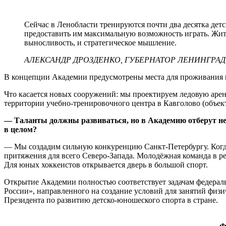
Сейчас в Ленобласти тренируются почти два десятка дет
предоставить им максимальную возможность играть. Жить
выносливость, и стратегическое мышление.
АЛЕКСАНДР ДРОЗДЕНКО, ГУБЕРНАТОР ЛЕНИНГРА
В концепции Академии предусмотрены места для проживания и 
Что касается новых сооружений: мы проектируем ледовую арену
территории учебно-тренировочного центра в Кавголово (объек
— Таланты должны развиваться, но в Академию отберут нем
в целом?
— Мы создадим сильную конкуренцию Санкт-Петербургу. Когда 
притяжения для всего Северо-Запада. Молодёжная команда в р
Для юных хоккеистов открывается дверь в большой спорт.
Открытие Академии полностью соответствует задачам федера
России», направленного на создание условий для занятий физи
Президента по развитию детско-юношеского спорта в стране.