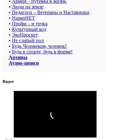
•
Армия – путёвка в жизнь
•
Люди на земле
•
Педагоги – Ветераны и Наставники
•
НаркоНЕТ
•
Профи – и точка
•
Культурный код
•
ЭкоПросвет
•
Не слабый пол
•
Будь Человеком, человек!
•
Будь в спорте, будь в форме!
Архивы
Аудио-записи
Видео