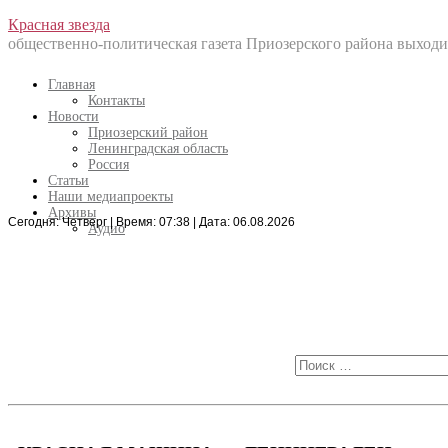
Перейти
Красная звезда
к
общественно-политическая газета Приозерского района выходит
содержанию
Главная
Контакты
Новости
Приозерский район
Ленинградская область
Россия
Статьи
Наши медиапроекты
Архивы
Сегодня: Четверг | Время: 07:38 | Дата: 06.08.2026
Искать:
Аудио