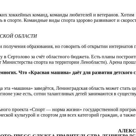
ских хоккейных команд, команды любителей и ветеранов. Хотим
 в спорте. Командные виды спорта здорово развивают и скорост
ДСКОЙ ОБЛАСТИ
получения образования, но говорить об открытии интернатов п
 в Сертолово за счёт областного бюджета. Есть планы построит
т Министерства спорта на территории Ленобласти). Арена прошл
ногих. Что «Красная машина» даёт для развития детского с
эта «машина» заведётся, Ленинградская область может стать ц
егионе уже есть, сотни талантливых детей занимаются в сущест
льного проекта «Спорт — норма жизни» государственной прогр
ческой культурой и спортом для всех категорий граждан, а такж
АЛЕКС