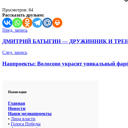
Ф
Просмотров:
84
Рассказать друзьям:
Навигация
Пред. запись
по
ДМИТРИЙ БАТЫГИН — ДРУЖИННИК И ТРЕ
записям
След. запись
Нацпроекты: Волосово украсит уникальный фар
Навигация
Главная
Новости
Наши медиапроекты
•
Лица власти
•
Голоса Победы