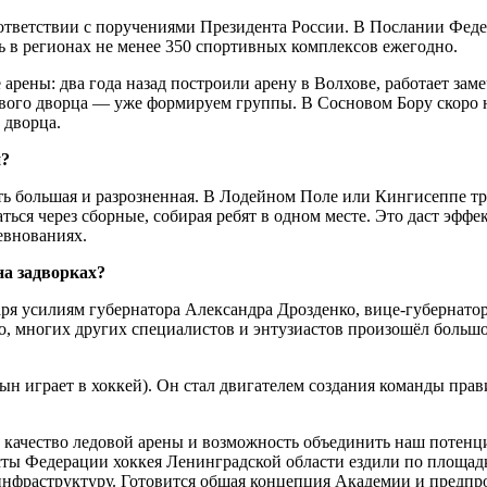
оответствии с поручениями Президента России. В Послании Фед
ь в регионах не менее 350 спортивных комплексов ежегодно.
рены: два года назад построили арену в Волхове, работает зам
ового дворца — уже формируем группы. В Сосновом Бору скоро 
 дворца.
и?
ть большая и разрозненная. В Лодейном Поле или Кингисеппе тр
ься через сборные, собирая ребят в одном месте. Это даст эффе
евнованиях.
на задворках?
аря усилиям губернатора Александра Дрозденко, вице-губернато
о, многих других специалистов и энтузиастов произошёл большо
ын играет в хоккей). Он стал двигателем создания команды прав
 качество ледовой арены и возможность объединить наш потенц
исты Федерации хоккея Ленинградской области ездили по площа
 инфраструктуру. Готовится общая концепция Академии и предп