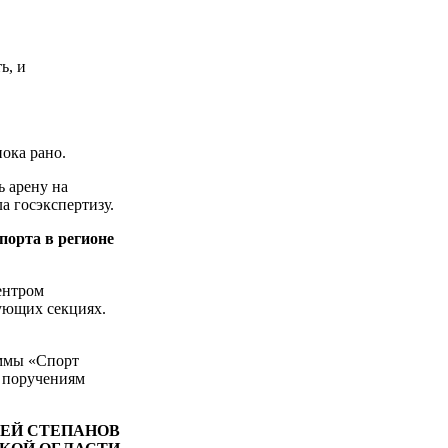
ь, и
ока рано.
ь арену на
а госэкспертизу.
порта в регионе
ентром
вующих секциях.
аммы «Спорт
е поручениям
ЕЙ СТЕПАНОВ