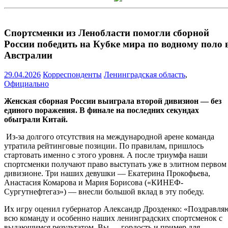
Спортсменки из Ленобласти помогли сборной
России победить на Кубке мира по водному поло 
Австралии
29.04.2026
Корреспонденты
Ленинградская область
,
Официально
Женская сборная России выиграла второй дивизион — без
единого поражения. В финале на последних секундах
обыграли Китай.
Из-за долгого отсутствия на международной арене команда
утратила рейтинговые позиции. По правилам, пришлось
стартовать именно с этого уровня. А после триумфа наши
спортсменки получают право выступать уже в элитном первом
дивизионе. Три наших девушки — Екатерина Прокофьева,
Анастасия Комарова и Мария Борисова («КИНЕФ-
Сургутнефтегаз») — внесли большой вклад в эту победу.
Их игру оценил губернатор Александр Дрозденко: «Поздравля
всю команду и особенно наших ленинградских спортсменок с
выдающимся результатом. Вы — гордость и пример для