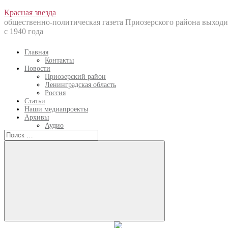
Перейти
Красная звезда
к
общественно-политическая газета Приозерского района выходи
содержанию
с 1940 года
Главная
Контакты
Новости
Приозерский район
Ленинградская область
Россия
Статьи
Наши медиапроекты
Архивы
Аудио
Искать:
Искать