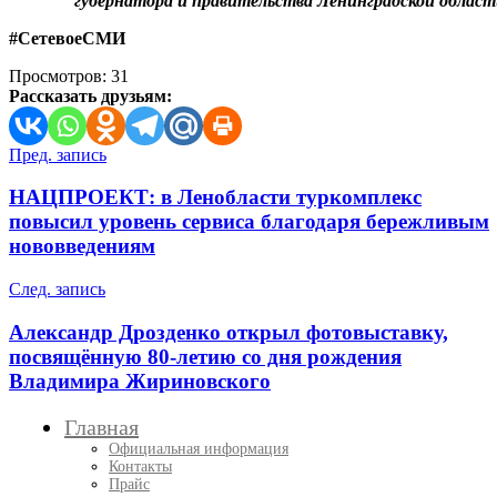
губернатора и правительства Ленинградской облас
#СетевоеСМИ
Просмотров:
31
Рассказать друзьям:
Навигация
Пред. запись
по
НАЦПРОЕКТ: в Ленобласти туркомплекс
записям
повысил уровень сервиса благодаря бережливым
нововведениям
След. запись
Александр Дрозденко открыл фотовыставку,
посвящённую 80-летию со дня рождения
Владимира Жириновского
Главная
Официальная информация
Контакты
Прайс