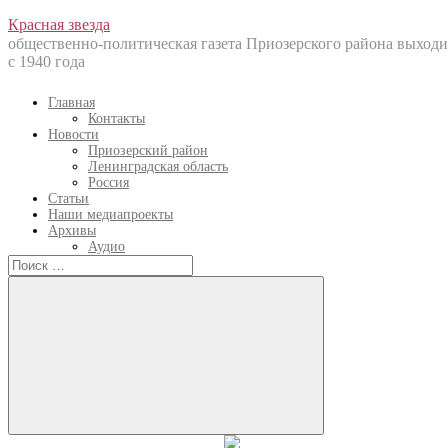
Перейти
Красная звезда
к
общественно-политическая газета Приозерского района выходи
содержанию
с 1940 года
Главная
Контакты
Новости
Приозерский район
Ленинградская область
Россия
Статьи
Наши медиапроекты
Архивы
Аудио
Искать:
Искать