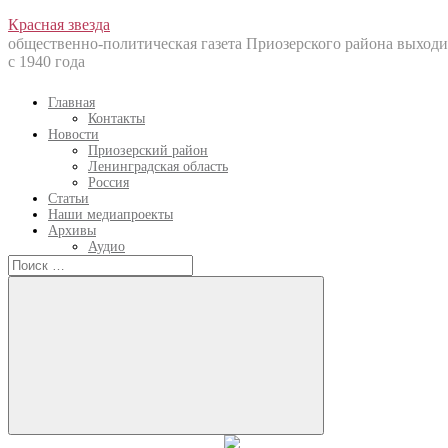
Перейти
Красная звезда
к
общественно-политическая газета Приозерского района выходи
содержанию
с 1940 года
Главная
Контакты
Новости
Приозерский район
Ленинградская область
Россия
Статьи
Наши медиапроекты
Архивы
Аудио
Искать:
Искать