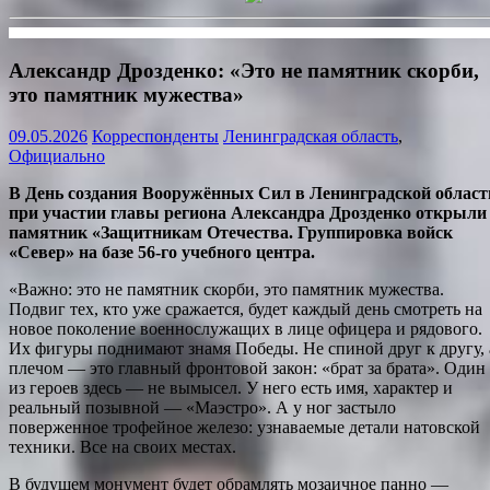
Александр Дрозденко: «Это не памятник скорби,
это памятник мужества»
09.05.2026
Корреспонденты
Ленинградская область
,
Официально
В День создания Вооружённых Сил в Ленинградской област
при участии главы региона Александра Дрозденко открыли
памятник «Защитникам Отечества. Группировка войск
«Север» на базе 56-го учебного центра.
«Важно: это не памятник скорби, это памятник мужества.
Подвиг тех, кто уже сражается, будет каждый день смотреть на
новое поколение военнослужащих в лице офицера и рядового.
Их фигуры поднимают знамя Победы. Не спиной друг к другу, 
плечом — это главный фронтовой закон: «брат за брата». Один
из героев здесь — не вымысел. У него есть имя, характер и
реальный позывной — «Маэстро». А у ног застыло
поверженное трофейное железо: узнаваемые детали натовской
техники. Все на своих местах.
В будущем монумент будет обрамлять мозаичное панно —