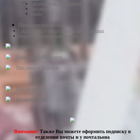
Официальная информация
Контакты
Прайс
Информирование
Согласие на обработку персональных данных
Политика конфиденциальности
Портал госуслуг
Наша группа ВКонтакте
Наш канал в Телеграм
RSS Подписка
Яндекс Новости
Внимание!
Также Вы можете оформить подписку в
отделении почты и у почтальона