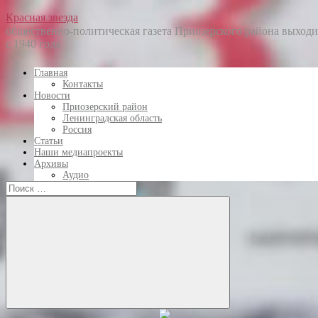
Перейти
Красная звезда
к
общественно-политическая газета Приозерского района выходи
содержанию
с 1940 года
Главная
Контакты
Новости
Приозерский район
Ленинградская область
Россия
Статьи
Наши медиапроекты
Архивы
Аудио
Искать:
Искать