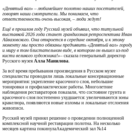
«Девятый вал» – любимейшее полотно наших посетителей,
говорят наши смотрители. Мы понимаем, что
ответственность очень высокая, – люди ждут!
Ещё в прошлом году Русский музей объявил, что титульной
выставкой 2026 года станет грандиозная ретроспектива Иван
Айвазовского. Она откроется в середине октября, и к этому
моменту мы просто обязаны предъявить «Девятый вал» город
и миру в том блистательном виде, в котором он вышел из-под
кисти великого художника!»
– сказала генеральный директор
Русского музея
Алла Манилова
.
За всё время пребывания произведения в Русском музее
специалисты проводили лишь локальные консервационные
мероприятия: укрепление красочного слоя, небольшие
тонировки и профилактические работы. Многолетние
наблюдения реставраторов показали, что состояние грунта и
красочного слоя постепенно ухудшается: увеличиваются зоны
кракелюра, появляются новые изломы и локальные отслоения
живописи.
Русский музей принял решение о проведении полноценной
комплексной научной реставрации полотна. На несколько
месяцев картина покинулаАкадемический зал №14