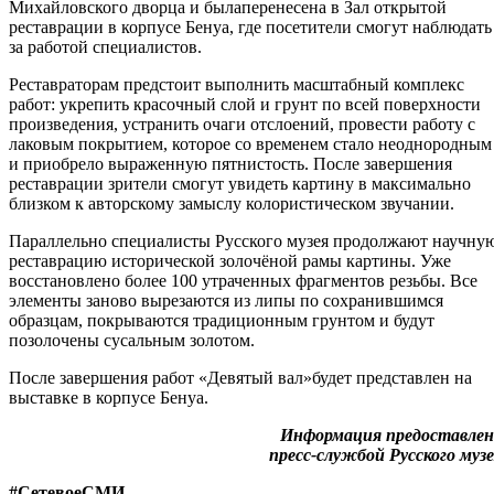
Михайловского дворца и былаперенесена в Зал открытой
реставрации в корпусе Бенуа, где посетители смогут наблюдать
за работой специалистов.
Реставраторам предстоит выполнить масштабный комплекс
работ: укрепить красочный слой и грунт по всей поверхности
произведения, устранить очаги отслоений, провести работу с
лаковым покрытием, которое со временем стало неоднородным
и приобрело выраженную пятнистость. После завершения
реставрации зрители смогут увидеть картину в максимально
близком к авторскому замыслу колористическом звучании.
Параллельно специалисты Русского музея продолжают научну
реставрацию исторической золочёной рамы картины. Уже
восстановлено более 100 утраченных фрагментов резьбы. Все
элементы заново вырезаются из липы по сохранившимся
образцам, покрываются традиционным грунтом и будут
позолочены сусальным золотом.
После завершения работ «Девятый вал»будет представлен на
выставке в корпусе Бенуа.
Информация предоставлен
пресс-службой Русского муз
#СетевоеСМИ