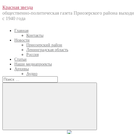
Перейти
Красная звезда
к
общественно-политическая газета Приозерского района выходи
содержанию
с 1940 года
Главная
Контакты
Новости
Приозерский район
Ленинградская область
Россия
Статьи
Наши медиапроекты
Архивы
Аудио
Искать:
Искать