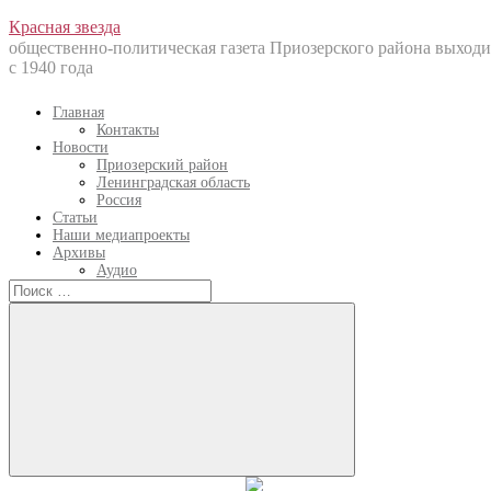
Перейти
Красная звезда
к
общественно-политическая газета Приозерского района выходи
содержанию
с 1940 года
Главная
Контакты
Новости
Приозерский район
Ленинградская область
Россия
Статьи
Наши медиапроекты
Архивы
Аудио
Искать:
Искать