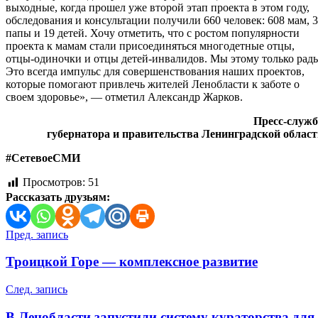
выходные, когда прошел уже второй этап проекта в этом году,
обследования и консультации получили 660 человек: 608 мам, 
папы и 19 детей. Хочу отметить, что с ростом популярности
проекта к мамам стали присоединяться многодетные отцы,
отцы-одиночки и отцы детей-инвалидов. Мы этому только рад
Это всегда импульс для совершенствования наших проектов,
которые помогают привлечь жителей Ленобласти к заботе о
своем здоровье», — отметил Александр Жарков.
Пресс-служб
губернатора и правительства Ленинградской облас
#СетевоеСМИ
Просмотров:
51
Рассказать друзьям:
Навигация
Пред. запись
по
Троицкой Горе — комплексное развитие
записям
След. запись
В Ленобласти запустили систему кураторства для