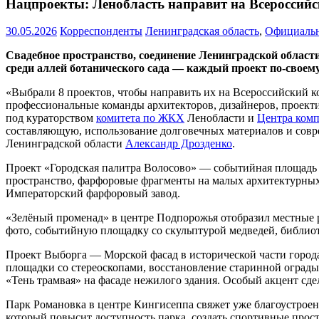
Нацпроекты: Ленобласть направит на Всероссийс
30.05.2026
Корреспонденты
Ленинградская область
,
Официаль
Свадебное пространство, соединение Ленинградской области
среди аллей ботанического сада — каждый проект по-своему
«Выбрали 8 проектов, чтобы направить их на Всероссийский к
профессиональные команды архитекторов, дизайнеров, проект
под кураторством
комитета по ЖКХ
Ленобласти и
Центра ком
составляющую, использование долговечных материалов и сов
Ленинградской области
Александр Дрозденко
.
Проект «Городская палитра Волосово» — событийная площадь 
пространство, фарфоровые фрагменты на малых архитектурных
Императорский фарфоровый завод.
«Зелёный променад» в центре Подпорожья отобразил местные р
фото, событийную площадку со скульптурой медведей, библиот
Проект Выборга — Морской фасад в исторической части города
площадки со стереоскопами, восстановление старинной оград
«Тень трамвая» на фасаде нежилого здания. Особый акцент сд
Парк Романовка в центре Кингисеппа свяжет уже благоустроенн
который повысит доступность парка, создать спортивные прос