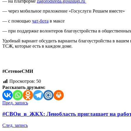
— на платформе
zagorodsreda.gosuslugi.ru
— через мобильное приложение «Госуслуги Решаем вместе»
— с помощью
чат-бота
в максе
— при поддержке волонтеров благоустройства в общественных
Удобный вариант обсудить варианты благоустройства в ваше
ТСЖ, которые есть в каждом доме.
#СетевоеСМИ
Просмотров:
50
Рассказать друзьям:
Навигация
Пред. запись
по
#СВОи_в_ЖКХ: Ленобласть приглашает на работ
записям
След. запись