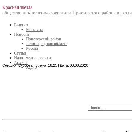
Перейти
Красная звезда
к
общественно-политическая газета Приозерского района выходит
содержанию
Главная
Контакты
Новости
Приозерский район
Ленинградская область
Россия
Статьи
Наши медиапроекты
Архивы
Сегодня: Суббота | Время: 18:25 | Дата: 08.08.2026
Искать:
Аудио