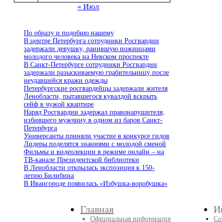
« Июл
По образу и подобию нашему
В центре Петербурга сотрудники Росгвардии
задержали девушку, ранившую ножницами
молодого человека на Невском проспекте
В Санкт-Петербурге сотрудники Росгвардии
задержали разыскиваемую грабительницу после
неудавшейся кражи одежды
Петербургские росгвардейцы задержали жителя
Ленобласти, пытавшегося кувалдой вскрыть
сейф в чужой квартире
Наряд Росгвардии задержал правонарушителя,
избившего мужчину в одном из баров Санкт-
Петербурга
Универсанты приняли участие в конкурсе гидов
Лидеры поделятся знаниями с молодой сменой
Фильмы и видеолекции в режиме онлайн – на
ТВ-канале Президентской библиотеки
В Ленобласти открылась экспозиция к 150-
летию Билибина
В Ивангороде появилась «Избушка-воробушка»
Главная
И
Официальная информация
Со