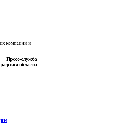
щих компаний и
Пресс-служба
градской области
ции