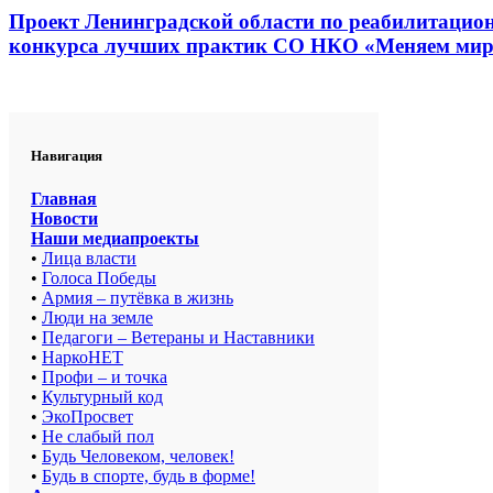
Проект Ленинградской области по реабилитацион
конкурса лучших практик СО НКО «Меняем мир
Навигация
Главная
Новости
Наши медиапроекты
•
Лица власти
•
Голоса Победы
•
Армия – путёвка в жизнь
•
Люди на земле
•
Педагоги – Ветераны и Наставники
•
НаркоНЕТ
•
Профи – и точка
•
Культурный код
•
ЭкоПросвет
•
Не слабый пол
•
Будь Человеком, человек!
•
Будь в спорте, будь в форме!