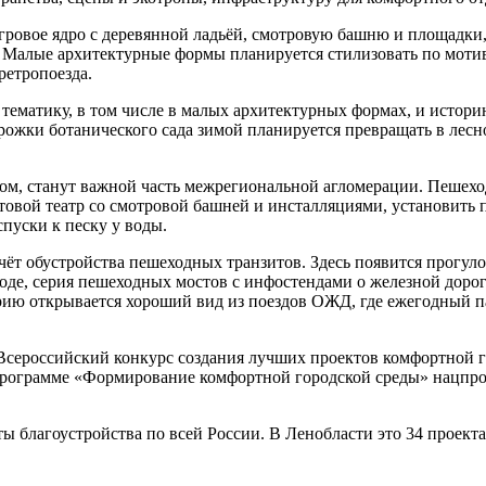
гровое ядро с деревянной ладьёй, смотровую башню и площадки
 Малые архитектурные формы планируется стилизовать по моти
ретропоезда.
тематику, в том числе в малых архитектурных формах, и истор
рожки ботанического сада зимой планируется превращать в лесно
ургом, станут важной часть межрегиональной агломерации. Пеше
етовой театр со смотровой башней и инсталляциями, установить
спуски к песку у воды.
чёт обустройства пешеходных транзитов. Здесь появится прогул
де, серия пешеходных мостов с инфостендами о железной дороге
торию открывается хороший вид из поездов ОЖД, где ежегодный 
Всероссийский конкурс создания лучших проектов комфортной г
программе «Формирование комфортной городской среды» нацпро
ы благоустройства по всей России. В Ленобласти это 34 проекта