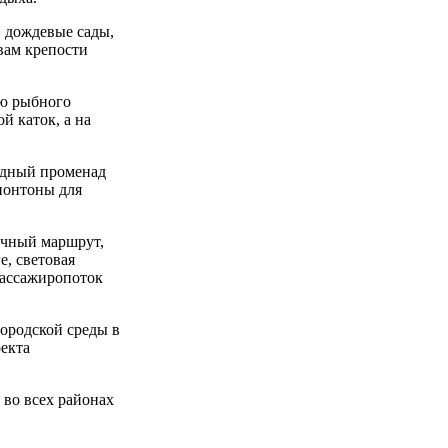
, дождевые сады,
вам крепости
ию рыбного
й каток, а на
ходный променад
 понтоны для
очный маршрут,
, световая
пассажиропоток
ородской среды в
екта
 во всех районах