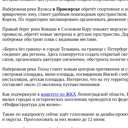
Набережная реки Вуокса
в Приозерске
обретёт спортивное и и
ярмарочную зону, станет удобным пешеходным пространством.
Корела. По территории запланировано организовать движение 
Правый берег реки Коваши в Сосновом Бору покажет морскую 
промысла, обретёт новые экотропы и детские пространства. До
побережье обустроят пляж с видовыми местами.
«Берега без границ» в городе Тельмана, на границе с Петерб
соединит два региона. Здесь планируется создать открытый св
сапов, организовать цветущее озеленение, обустроить пологие 
Набережная реки Тосна станет новым центром притяжения за с
смотровая площадка, мини-площадь, посвященная Ямской слобо
инсталляция, детская площадка. Интересно, что на эту терри
составляет около 21 миллиона путешественников.
Как подчеркнули в
комитете по ЖКХ
Ленинградской области, 
малых городах и исторических поселениях проводится по фед
«Инфраструктура для жизни».
Также по нацпроекту сейчас идёт голосование за дизайн-проект
и округах. Проголосовать за них можно до 12 июня: