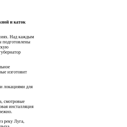
жной и каток
ниях. Над каждым
ты подготовлены
ескую
губернатор
льное
рые изготовит
 и локациями для
а, смотровые
овая инсталляция
режно.
з реку Луга,
дыха.