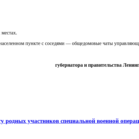
 местах.
м населенном пункте с соседями — общедомовые чаты управляю
губернатора и правительства Ленин
у родных участников специальной военной опера