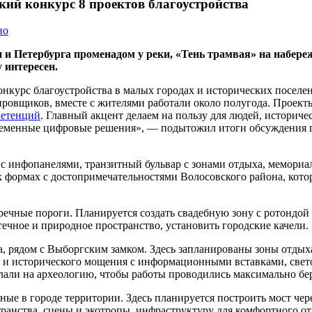
кий конкурс 8 проектов благоустройства
но
 и Петербурга променадом у реки, «Тень трамвая» на набере
 интересен.
онкурс благоустройства в малых городах и исторических поселе
ировщиков, вместе с жителями работали около полугода. Проек
петенций
. Главный акцент делаем на пользу для людей, историч
ременные цифровые решения», — подытожил итоги обсуждения 
с инфопанелями, транзитный бульвар с зонами отдыха, мемориа
 формах с достопримечательностями Волосовского района, кото
ечные пороги. Планируется создать свадебную зону с ротондой
ечное и природное пространство, установить городские качели.
, рядом с Выборгским замком. Здесь запланированы зоны отдых
ы и исторического мощения с информационными вставками, свет
елали на археологию, чтобы работы проводились максимально бе
ые в городе территории. Здесь планируется построить мост чере
транства, сцены и экотропы, инфраструктуру для комфортного от