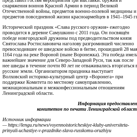
представил гостям мероприятия три выставки: оружия и
снаряжения воинов Красной Армии в период Великой
Отечественной войны, предметов военно-полевой медицины и
предметов повседневной жизни красноармейцев в 1941–1945 гг
Исторический праздник «Слава русского оружия» ежегодно
проводится в деревне Самушкино с 2011 года. Он посвящён
победе новгородской дружины под предводительством князя
Святослава Ростиславовича наголову разгромившей численно
превосходившее ее шведское войско в битве, прошедшей 28 ма
1164 года на реке Вороной (ныне Воронежка). Эта победа имел
важнейшее значение для Северо-Западной Руси, так как после
нее шведы в течение почти 80 лет не отваживались вторгаться 
русские земли. Организатором праздника выступает
Волховский историко-культурный центр «Воронега» при
поддержке Комитета по местному самоуправлению,
межнациональным и межконфессиональным отношениям
Ленинградской области.
Информация предоставлен
комитетом по печати Ленинградской област
Источник информации
— https://lengu.ru/news/voyennoistoricheskiye-kluby-universiteta-
prinyali-uchastiye-v-prazdnike-slava-russkomu-oruzhiyu