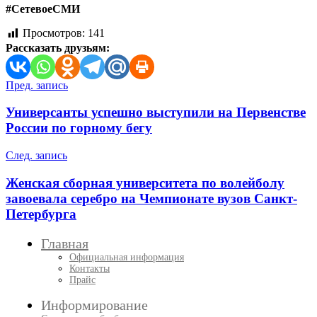
#СетевоеСМИ
Просмотров:
141
Рассказать друзьям:
Навигация
Пред. запись
по
Универсанты успешно выступили на Первенстве
записям
России по горному бегу
След. запись
Женская сборная университета по волейболу
завоевала серебро на Чемпионате вузов Санкт-
Петербурга
Главная
Официальная информация
Контакты
Прайс
Информирование