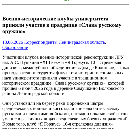
Военно-исторические клубы университета
приняли участие в празднике «Слава русскому
оружию»
13.06.2026
Корреспонденты
Ленинградская область
,
Образование
Участники клубов военно-исторической реконструкции ЛГУ
им. А.С. Пушкина «XIII век» и «Я Горжусь. 10-я стрелковая
дивизия», межклубного объединения «Дом де Колиньи», а так
преподаватели и студенты факультета истории и социальных
наук университета приняли участие в традиционном
историческом празднике «Слава русскому оружию», который
прошёл 6 июня 2026 года в деревне Самушкино Волховского
района Ленинградской области.
Они установили на берегу реки Воронежки шатры
средневековых воинов и воссоздали эпизоды битвы между
русскими и шведскими войсками, наглядно показав своё ратно
умение в различных видах средневековых боевых упражнений.
Кроме того, клуб «Я Горжусь. 10-я стрелковая дивизия»