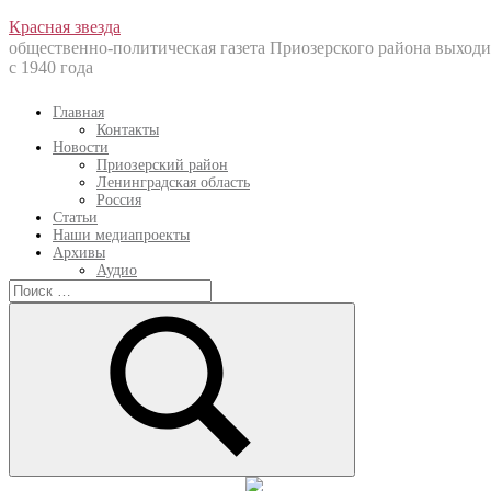
Перейти
Красная звезда
к
общественно-политическая газета Приозерского района выходи
содержанию
с 1940 года
Главная
Контакты
Новости
Приозерский район
Ленинградская область
Россия
Статьи
Наши медиапроекты
Архивы
Аудио
Искать:
Искать