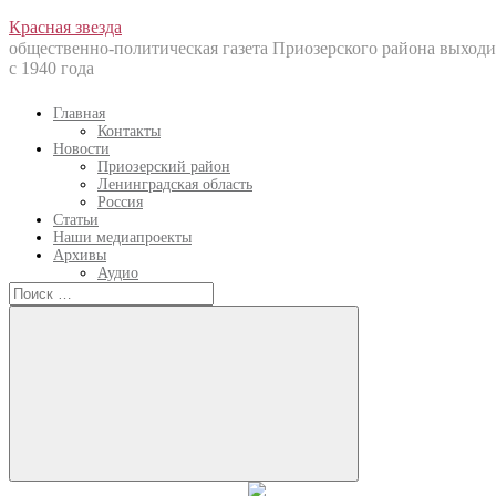
Перейти
Красная звезда
к
общественно-политическая газета Приозерского района выходи
содержанию
с 1940 года
Главная
Контакты
Новости
Приозерский район
Ленинградская область
Россия
Статьи
Наши медиапроекты
Архивы
Аудио
Искать:
Искать