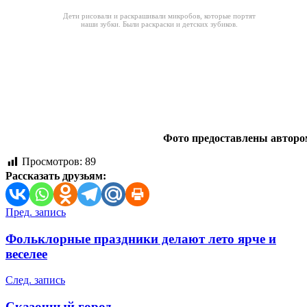
Дети рисовали и раскрашивали микробов, которые портят
наши зубки. Были раскраски и детских зубиков.
Фото предоставлены авторо
Просмотров:
89
Рассказать друзьям:
Навигация
Пред. запись
по
Фольклорные праздники делают лето ярче и
записям
веселее
След. запись
Сказочный город