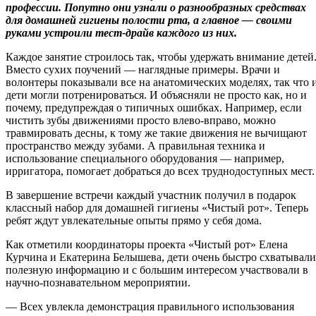
профессии. Попутно они узнали о разнообразных средствах
для домашней гигиены полости рта, а главное — своими
руками устроили тест-драйв каждого из них.
Каждое занятие строилось так, чтобы удержать внимание детей
Вместо сухих поучений — наглядные примеры. Врачи и
волонтеры показывали все на анатомических моделях, так что 
дети могли потренироваться. И объясняли не просто как, но и
почему, предупреждая о типичных ошибках. Например, если
чистить зубы движениями просто влево-вправо, можно
травмировать десны, к тому же такие движения не вычищают
пространство между зубами. А правильная техника и
использование специального оборудования — например,
ирригатора, помогает добраться до всех труднодоступных мест.
В завершение встречи каждый участник получил в подарок
классный набор для домашней гигиены «Чистый рот». Теперь
ребят ждут увлекательные опыты прямо у себя дома.
Как отметили координаторы проекта «Чистый рот» Елена
Курчина и Екатерина Белышева, дети очень быстро схватывали
полезную информацию и с большим интересом участвовали в
научно-познавательном мероприятии.
— Всех увлекла демонстрация правильного использования