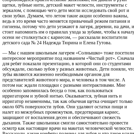
щетки, зубные нити, детский макет челюсти, инструменты с
зеркалом, с помощью чего дети могли исследовать свой рот и
свои зубки. Думаем, что летом такие акции особенно важны,
ведь в это время часто меняется привычный режим питания и
гигиены, потому что дети уезжают в лагеря, деревни, на дачи, 
стоит напомнить им о правилах ухода за зубами, чтобы к начал
осени не столкнуться с кариесом, — рассказали воспитатели
детского сада № 24 Надежда Тюрина и Елена Гутова.
— Мы с нашим школьным лагерем «Солнышко» тоже посетили
интересное мероприятие под названием «Чистый рот». Сначала
для ребят показали презентацию, в которой они со студентами
обсуждали, сколько зубов у разных животных. Дети поняли, чт
зубы являются жизненно необходимым органом для
представителей животного мира, и человека в том числе. А
потом нас ждали площадки с разными интерактивами. Мне
особенно запомнилась беседа о том, как пользоваться
ирригатором и зубной нитью. Оказывается, зубная нить и
ирригатор незаменимы, так как обычная щетка очищает только
около 60% поверхности зубов. Они удаляют остатки пищи и
налет из межзубных промежутков, предотвращая кариес,
защищают от воспаления десен и обеспечивают свежесть
дыхания. Также школьники смогли самостоятельно провести
осмотр как настоящие врачи на макетах человеческой челюсти.
Рассказали, какие конфеты полезны для зубов и что такое ксил