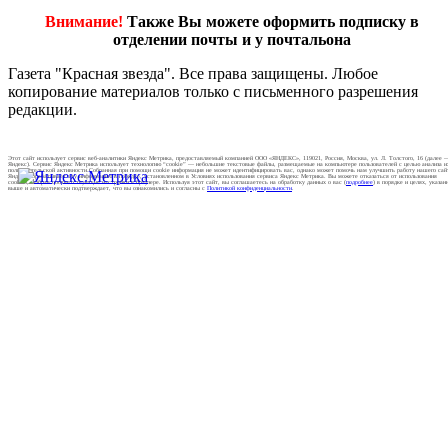
Внимание!
Также Вы можете оформить подписку в
отделении почты и у почтальона
Газета "Красная звезда". Все права защищены. Любое
копирование материалов только с письменного разрешения
редакции.
Этот сайт использует сервис веб-аналитики Яндекс Метрика, предоставляемый компанией ООО «ЯНДЕКС», 119021, Россия, Москва, ул. Л. Толстого, 16 (далее 
Яндекс). Сервис Яндекс Метрика использует технологию “cookie” — небольшие текстовые файлы, размещаемые на компьютере пользователей с целью анализа и
пользовательской активности.Собранная при помощи cookie информация не может идентифицировать вас, однако может помочь нам улучшить работу нашего сай
Яндекс обрабатывает эту информацию в порядке, установленном в Условиях использования сервиса Яндекс Метрика. Вы можете отказаться от использования
cookies, выбрав соответствующие настройки в браузере. Используя этот сайт, вы соглашаетесь на обработку данных о вас (
подробнее
) в порядке и целях, указан
выше и автоматически подтверждает, что вы ознакомились и согласны с
Политикой конфиденциальности
.