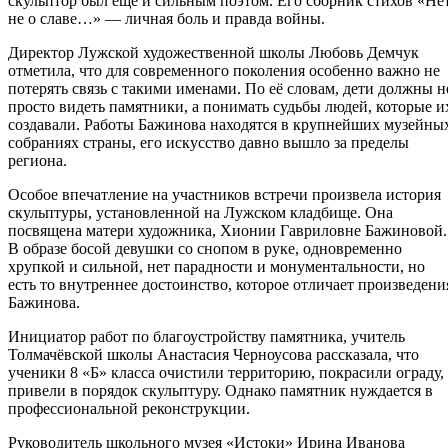
скульптор был ещё и сильным поэтом. Его сборник стихов «Нет
не о славе…» — личная боль и правда войны.
Директор Лужской художественной школы Любовь Демчук
отметила, что для современного поколения особенно важно не
потерять связь с такими именами. По её словам, дети должны н
просто видеть памятники, а понимать судьбы людей, которые и
создавали. Работы Бажинова находятся в крупнейших музейны
собраниях страны, его искусство давно вышло за пределы
региона.
Особое впечатление на участников встречи произвела история
скульптуры, установленной на Лужском кладбище. Она
посвящена матери художника, Хионии Гавриловне Бажиновой.
В образе босой девушки со снопом в руке, одновременно
хрупкой и сильной, нет парадности и монументальности, но
есть то внутреннее достоинство, которое отличает произведени
Бажинова.
Инициатор работ по благоустройству памятника, учитель
Толмачёвской школы Анастасия Черноусова рассказала, что
ученики 8 «Б» класса очистили территорию, покрасили ограду,
привели в порядок скульптуру. Однако памятник нуждается в
профессиональной реконструкции.
Руководитель школьного музея «Истоки» Ирина Иванова