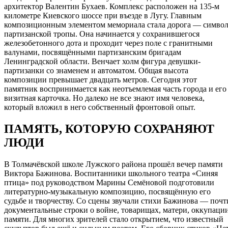
архитектор Валентин Бухаев. Комплекс расположен на 135-м
километре Киевского шоссе при въезде в Лугу. Главным
композиционным элементом мемориала стала дорога — симво
партизанской тропы. Она начинается у сохранившегося
железобетонного дота и проходит через поле с гранитными
валунами, посвящёнными партизанским бригадам
Ленинградской области. Венчает холм фигура девушки-
партизанки со знаменем и автоматом. Общая высота
композиции превышает двадцать метров. Сегодня этот
памятник воспринимается как неотъемлемая часть города и его
визитная карточка. Но далеко не все знают имя человека,
который вложил в него собственный фронтовой опыт.
ПАМЯТЬ, КОТОРУЮ СОХРАНЯЮТ
ЛЮДИ
В Толмачёвской школе Лужского района прошёл вечер памяти
Виктора Бажинова. Воспитанники школьного театра «Синяя
птица» под руководством Марины Семёновой подготовили
литературно-музыкальную композицию, посвящённую его
судьбе и творчеству. Со сцены звучали стихи Бажинова — почт
документальные строки о войне, товарищах, матери, оккупации
памяти. Для многих зрителей стало открытием, что известный