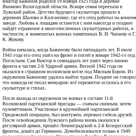
Виктор Бажинов родился 19 ноября 1925 года в деревне
Якимово Вологодской области. Вскоре семья переехала в
Лужский район. Детство будущего скульптора прошло в
деревнях Шалово и Калгановке, где его отец работал на конном
заводе. Любовь к лошадям останется с ним навсегда и позднее
найдёт отражение в многочисленных скульптурных работах, в
частности, в знаменитых конных памятниках В. И. Чапаеву и Г.
К. Жукову.
Война началась, когда Бажинову было пятнадцать лет. В июле
1941 года его отец ушёл на фронт и погиб в январе 1942-го под
Погостьем. Сам Виктор в семнадцать лет ушёл через линию
фронта к частям 2-й Ударной армии. Весной 1942 года он
оказался в страшном волховском котле под Мясным Бором. Из
окружения Бажинову удалось выйти чудом. Позднее он говорил
что никогда не писал мемуаров: всё пережитое осталось в его
скульптуре и стихах.
После выхода из окружения он воевал в составе 11-й
Волховской партизанской бригады — сначала связным, затем
пулемётчиком. Участвовал в крупнейшей партизанской
Оредежской операции, был контужен, пережил гибель друзей.
После освобождения Лужского района вновь оказался в
регулярной армии, прошёл Ленинградский и 2-й Белорусский
фронты, дошёл до Германии. Демобилизовался только в 1949