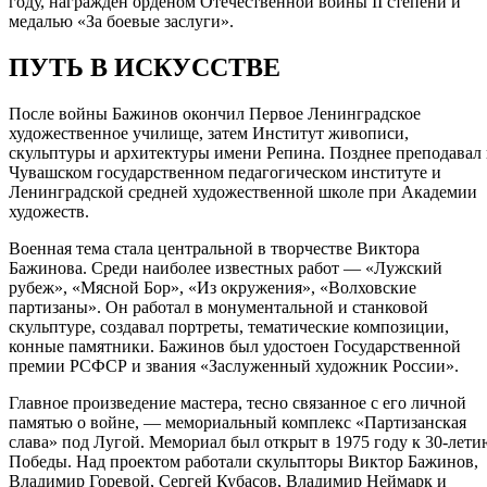
году, награждён орденом Отечественной войны II степени и
медалью «За боевые заслуги».
ПУТЬ В ИСКУССТВЕ
После войны Бажинов окончил Первое Ленинградское
художественное училище, затем Институт живописи,
скульптуры и архитектуры имени Репина. Позднее преподавал 
Чувашском государственном педагогическом институте и
Ленинградской средней художественной школе при Академии
художеств.
Военная тема стала центральной в творчестве Виктора
Бажинова. Среди наиболее известных работ — «Лужский
рубеж», «Мясной Бор», «Из окружения», «Волховские
партизаны». Он работал в монументальной и станковой
скульптуре, создавал портреты, тематические композиции,
конные памятники. Бажинов был удостоен Государственной
премии РСФСР и звания «Заслуженный художник России».
Главное произведение мастера, тесно связанное с его личной
памятью о войне, — мемориальный комплекс «Партизанская
слава» под Лугой. Мемориал был открыт в 1975 году к 30-лети
Победы. Над проектом работали скульпторы Виктор Бажинов,
Владимир Горевой, Сергей Кубасов, Владимир Неймарк и