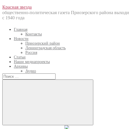
Перейти
Красная звезда
к
общественно-политическая газета Приозерского района выходи
содержанию
с 1940 года
Главная
Контакты
Новости
Приозерский район
Ленинградская область
Россия
Статьи
Наши медиапроекты
Архивы
Аудио
Искать:
Искать