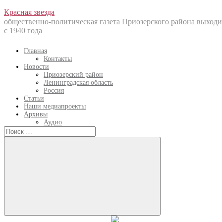
Перейти
Красная звезда
к
общественно-политическая газета Приозерского района выходи
содержанию
с 1940 года
Главная
Контакты
Новости
Приозерский район
Ленинградская область
Россия
Статьи
Наши медиапроекты
Архивы
Аудио
Искать:
Искать