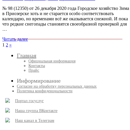
№ 98 (12350) от 26 декабря 2020 года Городское хозяйство Зима
в Приозерске хоть и не старается особо соответствовать
календарю, но временами всё же оказывается снежной. И пока
что редкие снегопады становятся своеобразной проверкой для
…
Читать далее
Пагинация
След.
1
2
»
записи
записей
Главная
Официальная информация
Контакты
Прайс
Информирование
Согласие на обработку персональных данных
Политика конфиденциальности
Портал госуслуг
Наша группа ВКонтакте
Наш канал в Телеграм