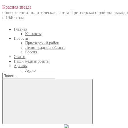
Перейти
Красная звезда
к
общественно-политическая газета Приозерского района выходи
содержанию
с 1940 года
Главная
Контакты
Новости
Приозерский район
Ленинградская область
Россия
Статьи
Наши медиапроекты
Архивы
Аудио
Искать:
Искать