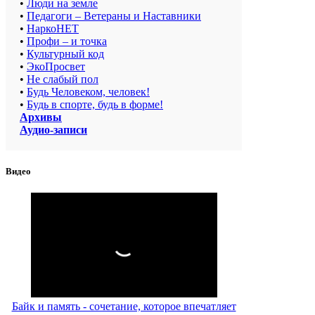
•
Люди на земле
•
Педагоги – Ветераны и Наставники
•
НаркоНЕТ
•
Профи – и точка
•
Культурный код
•
ЭкоПросвет
•
Не слабый пол
•
Будь Человеком, человек!
•
Будь в спорте, будь в форме!
Архивы
Аудио-записи
Видео
Байк и память - сочетание, которое впечатляет