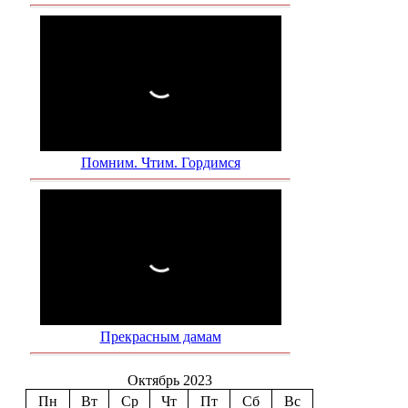
Помним. Чтим. Гордимся
Прекрасным дамам
Октябрь 2023
Пн
Вт
Ср
Чт
Пт
Сб
Вс