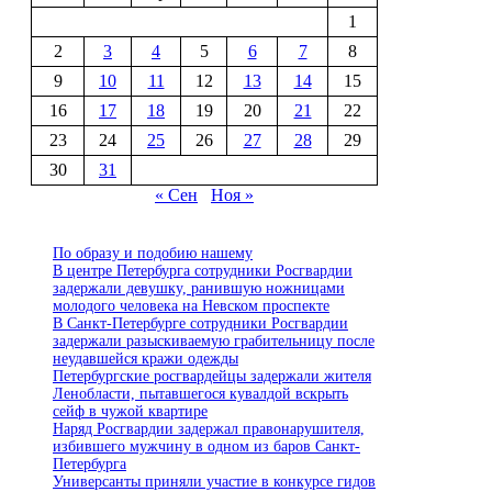
1
2
3
4
5
6
7
8
9
10
11
12
13
14
15
16
17
18
19
20
21
22
23
24
25
26
27
28
29
30
31
« Сен
Ноя »
По образу и подобию нашему
В центре Петербурга сотрудники Росгвардии
задержали девушку, ранившую ножницами
молодого человека на Невском проспекте
В Санкт-Петербурге сотрудники Росгвардии
задержали разыскиваемую грабительницу после
неудавшейся кражи одежды
Петербургские росгвардейцы задержали жителя
Ленобласти, пытавшегося кувалдой вскрыть
сейф в чужой квартире
Наряд Росгвардии задержал правонарушителя,
избившего мужчину в одном из баров Санкт-
Петербурга
Универсанты приняли участие в конкурсе гидов