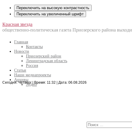
Переключить на высокую контрастность
Переключить на увеличенный шрифт
Перейти
Красная звезда
к
общественно-политическая газета Приозерского района выходит
содержанию
Главная
Контакты
Новости
Приозерский район
Ленинградская область
Россия
Статьи
Наши медиапроекты
Архивы
Сегодня: Четверг | Время: 11:32 | Дата: 06.08.2026
Искать:
Аудио