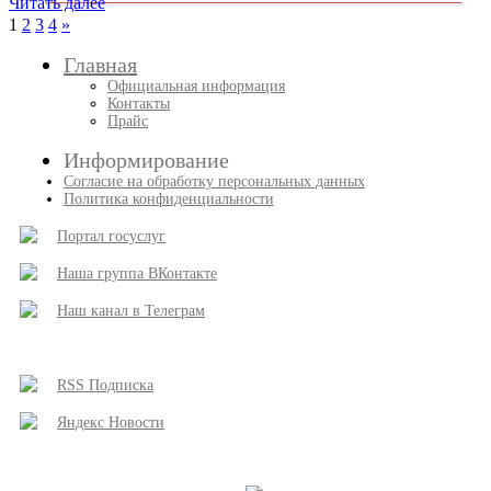
Читать далее
Пагинация
След.
1
2
3
4
»
записи
записей
Главная
Официальная информация
Контакты
Прайс
Информирование
Согласие на обработку персональных данных
Политика конфиденциальности
Портал госуслуг
Наша группа ВКонтакте
Наш канал в Телеграм
RSS Подписка
Яндекс Новости