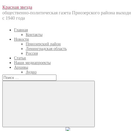
Перейти
Красная звезда
к
общественно-политическая газета Приозерского района выходи
содержанию
с 1940 года
Главная
Контакты
Новости
Приозерский район
Ленинградская область
Россия
Статьи
Наши медиапроекты
Архивы
Аудио
Искать:
Искать