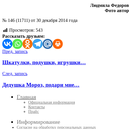
Людмила Федоров
Фото автор
№ 146 (11711) от 30 декабря 2014 года
Просмотров:
543
Рассказать друзьям:
Навигация
Пред. запись
по
Шкатулки, подушки, игрушки…
записям
След. запись
Дедушка Мороз, подари мне…
Главная
Официальная информация
Контакты
Прайс
Информирование
Согласие на обработку персональных данных