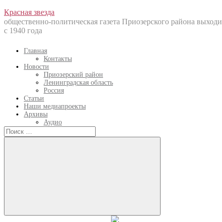
Перейти
Красная звезда
к
общественно-политическая газета Приозерского района выходи
содержанию
с 1940 года
Главная
Контакты
Новости
Приозерский район
Ленинградская область
Россия
Статьи
Наши медиапроекты
Архивы
Аудио
Искать:
Искать