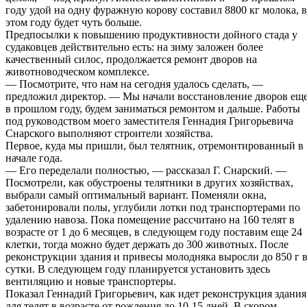
году удой на одну фуражную корову составил 8800 кг молока, в
этом году будет чуть больше.
Предпосылки к повышению продуктивности дойного стада у
судаковцев действительно есть: на зиму заложен более
качественный силос, продолжается ремонт дворов на
животноводческом комплексе.
— Посмотрите, что нам на сегодня удалось сделать, —
предложил директор. — Мы начали восстановление дворов ещ
в прошлом году, будем заниматься ремонтом и дальше. Работы
под руководством моего заместителя Геннадия Григорьевича
Снарского выполняют строители хозяйства.
Первое, куда мы пришли, был телятник, отремонтированный в
начале года.
— Его переделали полностью, — рассказал Г. Снарский. —
Посмотрели, как обустроены телятники в других хозяйствах,
выбрали самый оптимальный вариант. Поменяли окна,
забетонировали полы, углубили лотки под транспортерами по
удалению навоза. Пока помещение рассчитано на 160 телят в
возрасте от 1 до 6 месяцев, в следующем году поставим еще 24
клетки, тогда можно будет держать до 300 животных. После
реконструкции здания и привесы молодняка выросли до 850 г 
сутки. В следующем году планируется установить здесь
вентиляцию и новые транспортеры.
Показал Геннадий Григорьевич, как идет реконструкция здания
для телят в возрасте от рождения до 10-15 дней. В скором