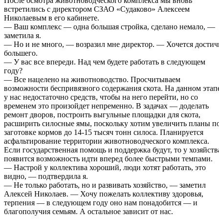
После осмотра животноводческого комплекса мы вновь
встретились с директором СЗАО «Судаково» Алексеем
Николаевым в его кабинете.
— Ваш комплекс — одна большая стройка, сделано немало, —
заметила я.
— Но и не много, — возразил мне директор. — Хочется достич
большего.
— У вас все впереди. Над чем будете работать в следующем
году?
— Все нацелено на животноводство. Просчитываем
возможности беспривязного содержания скота. На данном этап
у нас недостаточно средств, чтобы на него перейти, но со
временем это произойдет непременно. В задачах — доделать
ремонт дворов, построить выгульные площадки для скота,
расширить силосные ямы, поскольку хотим увеличить планы п
заготовке кормов до 14-15 тысяч тонн силоса. Планируется
асфальтирование территории животноводческого комплекса.
Если государственная помощь и поддержка будут, то у хозяйств
появится возможность идти вперед более быстрыми темпами.
— Настрой у коллектива хороший, люди хотят работать, это
видно, — подтвердила я.
— Не только работать, но и развивать хозяйство, — заметил
Алексей Николаев. — Хочу пожелать коллективу здоровья,
терпения — в следующем году оно нам понадобится — и
благополучия семьям. А остальное зависит от нас.