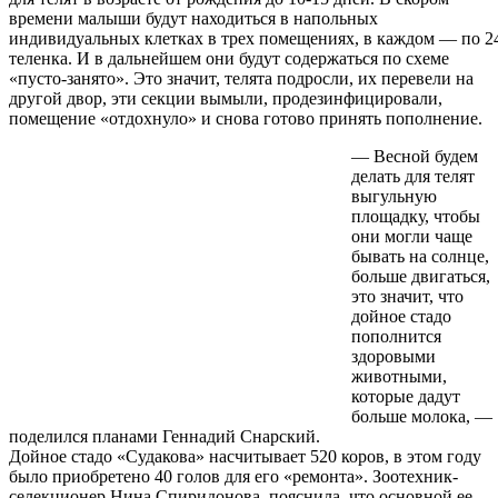
времени малыши будут находиться в напольных
индивидуальных клетках в трех помещениях, в каждом — по 2
теленка. И в дальнейшем они будут содержаться по схеме
«пусто-занято». Это значит, телята подросли, их перевели на
другой двор, эти секции вымыли, продезинфицировали,
помещение «отдохнуло» и снова готово принять пополнение.
— Весной будем
делать для телят
выгульную
площадку, чтобы
они могли чаще
бывать на солнце,
больше двигаться,
это значит, что
дойное стадо
пополнится
здоровыми
животными,
которые дадут
больше молока, —
поделился планами Геннадий Снарский.
Дойное стадо «Судакова» насчитывает 520 коров, в этом году
было приобретено 40 голов для его «ремонта». Зоотехник-
селекционер Нина Спиридонова, пояснила, что основной ее