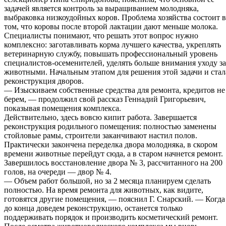
задачей является контроль за выращиванием молодняка,
выбраковка низкоудойных коров. Проблема хозяйства состоит в
том, что коровы после второй лактации дают меньше молока.
Специалисты понимают, что решать этот вопрос нужно
комплексно: заготавливать корма лучшего качества, укреплять
ветеринарную службу, повышать профессиональный уровень
специалистов-осеменителей, уделять больше внимания уходу за
животными. Начальным этапом для решения этой задачи и стал
реконструкция дворов.
— Изыскиваем собственные средства для ремонта, кредитов не
берем, — продолжил свой рассказ Геннадий Григорьевич,
показывая помещения комплекса.
Действительно, здесь вовсю кипит работа. Завершается
реконструкция родильного помещения: полностью заменены
стойловые рамы, строители заканчивают настил полов.
Практически закончена переделка двора молодняка, в скором
времени животные перейдут сюда, а в старом начнется ремонт.
Завершилось восстановление двора № 3, рассчитанного на 200
голов, на очереди — двор № 4.
— Объем работ большой, но за 2 месяца планируем сделать
полностью. На время ремонта для животных, как видите,
готовятся другие помещения, — пояснил Г. Снарский. — Когда
до конца доведем реконструкцию, останется только
поддерживать порядок и производить косметический ремонт.