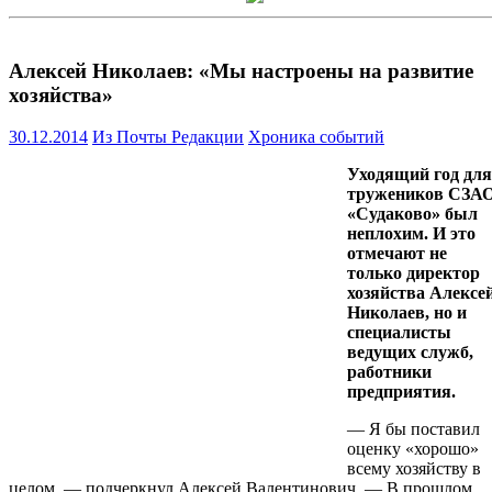
Алексей Николаев: «Мы настроены на развитие
хозяйства»
30.12.2014
Из Почты Редакции
Хроника событий
Уходящий год для
тружеников СЗА
«Судаково» был
неплохим. И это
отмечают не
только директор
хозяйства Алексе
Николаев, но и
специалисты
ведущих служб,
работники
предприятия.
— Я бы поставил
оценку «хорошо»
всему хозяйству в
целом, — подчеркнул Алексей Валентинович. — В прошлом