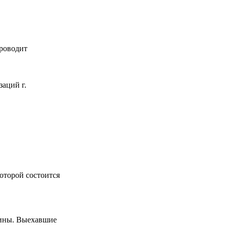
проводит
аций г.
которой состоится
чины. Выехавшие