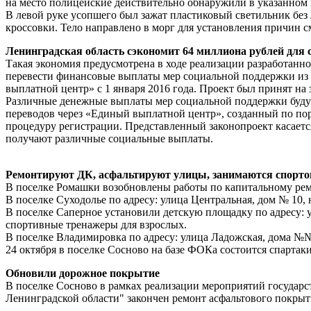
на место полицейские действительно обнаружили в указанном 
В левой руке усопшего был зажат пластиковый светильник без 
кроссовки. Тело направлено в морг для установления причин 
Ленинградская область сэкономит 64 миллиона рублей для
Такая экономия предусмотрена в ходе реализации разработанн
перевести финансовые выплаты мер социальной поддержки из
выплатной центр» с 1 января 2016 года. Проект был принят на
Различные денежные выплаты мер социальной поддержки будут 
переводов через «Единый выплатной центр», созданный по по
процедуру регистрации. Представленный законопроект касаетс
получают различные социальные выплаты.
Ремонтируют ДК, асфальтируют улицы, занимаются спорт
В поселке Ромашки возобновлены работы по капитальному ре
В поселке Суходолье по адресу: улица Центральная, дом № 10,
В поселке Саперное установили детскую площадку по адресу: 
спортивные тренажеры для взрослых.
В поселке Владимировка по адресу: улица Ладожская, дома №
24 октября в поселке Сосново на базе ФОКа состоится спартак
Обновили дорожное покрытие
В поселке Сосново в рамках реализации мероприятий государ
Ленинградской области" закончен ремонт асфальтового покрыти