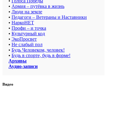
•
Голоса Победы
•
Армия – путёвка в жизнь
•
Люди на земле
•
Педагоги – Ветераны и Наставники
•
НаркоНЕТ
•
Профи – и точка
•
Культурный код
•
ЭкоПросвет
•
Не слабый пол
•
Будь Человеком, человек!
•
Будь в спорте, будь в форме!
Архивы
Аудио-записи
Видео