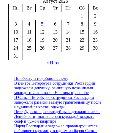
Август 2026
Пн
Вт
Ср
Чт
Пт
Сб
Вс
1
2
3
4
5
6
7
8
9
10
11
12
13
14
15
16
17
18
19
20
21
22
23
24
25
26
27
28
29
30
31
« Июл
По образу и подобию нашему
В центре Петербурга сотрудники Росгвардии
задержали девушку, ранившую ножницами
молодого человека на Невском проспекте
В Санкт-Петербурге сотрудники Росгвардии
задержали разыскиваемую грабительницу после
неудавшейся кражи одежды
Петербургские росгвардейцы задержали жителя
Ленобласти, пытавшегося кувалдой вскрыть
сейф в чужой квартире
Наряд Росгвардии задержал правонарушителя,
избившего мужчину в одном из баров Санкт-