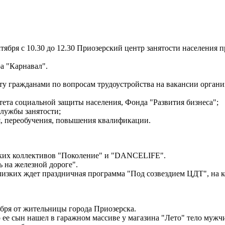
ября с 10.30 до 12.30 Приозерский центр занятости населения 
ра "Карнавал".
 гражданами по вопросам трудоустройства на вакансии организ
ета социальной защиты населения, Фонда "Развития бизнеса";
лужбы занятости;
, переобучения, повышения квалификации.
ческих коллективов "Поколение" и "DANCELIFE".
ь на железной дороге".
 близких ждет праздничная программа "Под созвездием ЦДТ", на 
бря от жительницы города Приозерска.
 ее сын нашел в гаражном массиве у магазина "Лето" тело муж