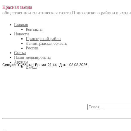
Перейти
Красная звезда
к
общественно-политическая газета Приозерского района выходит
содержанию
Главная
Контакты
Новости
Приозерский район
Ленинградская область
Россия
Статьи
Наши медиапроекты
Архивы
Сегодня: Суббота | Время: 21:44 | Дата: 08.08.2026
Искать:
Аудио