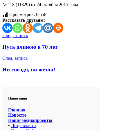
№ 118 (11829) от 24 октября 2015 года
Просмотров:
6 658
Рассказать друзьям:
Навигация
Пред. запись
по
Путь длиною в 70 лет
записям
След. запись
Ни гвоздя, ни жезла!
Навигация
Главная
Новости
Наши медиапроекты
•
Лица власти