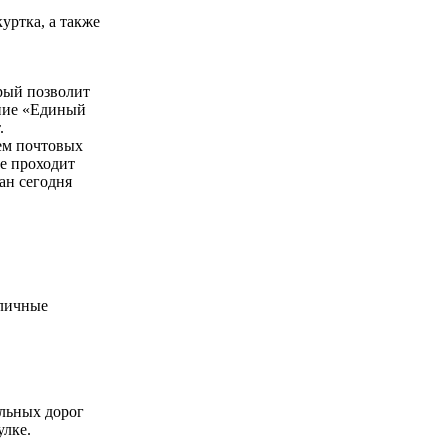
уртка, а также
рый позволит
ение «Единый
.
тем почтовых
е проходит
ан сегодня
уличные
льных дорог
улке.