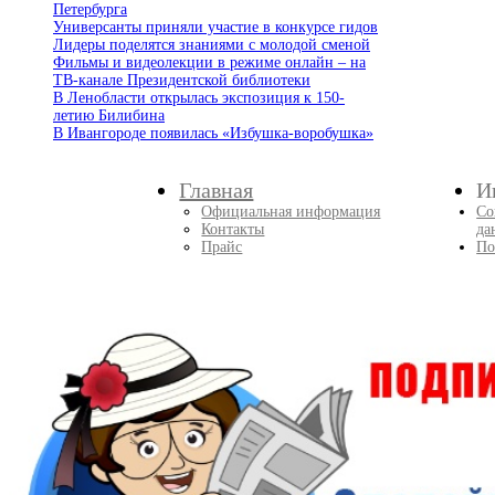
Петербурга
Универсанты приняли участие в конкурсе гидов
Лидеры поделятся знаниями с молодой сменой
Фильмы и видеолекции в режиме онлайн – на
ТВ-канале Президентской библиотеки
В Ленобласти открылась экспозиция к 150-
летию Билибина
В Ивангороде появилась «Избушка-воробушка»
Главная
И
Официальная информация
Со
Контакты
да
Прайс
По