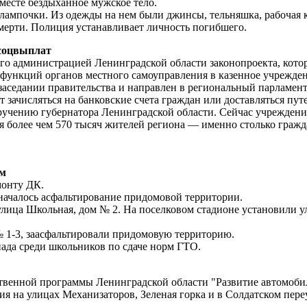
месте бездыханное мужское тело.
лампочки. Из одежды на нем были джинсы, тельняшка, рабочая к
смерти. Полиция устанавливает личность погибшего.
 соцвыплат
ого администрацией Ленинградской области законопроекта, кото
 функций органов местного самоуправления в казенное учрежд
 заседании правительства и направлен в региональный парламент
зачисляться на банковские счета граждан или доставляться пу
ручению губернатора Ленинградской области. Сейчас учреждени
я более чем 570 тысяч жителей региона — именно столько гражд
ом
монту ДК.
 началось асфальтирование придомовой территории.
улица Школьная, дом № 2. На поселковом стадионе установили 
№ 1-3, заасфальтировали придомовую территорию.
иада среди школьников по сдаче норм ГТО.
ственной программы Ленинградской области "Развитие автомоби
я на улицах Механизаторов, Зеленая горка и в Солдатском пере