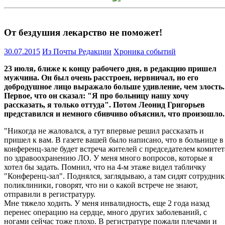
От бездушия лекарство не поможет!
30.07.2015
Из Почты Редакции
Хроника событий
23 июля, ближе к концу рабочего дня, в редакцию пришел
мужчина. Он был очень расстроен, нервничал, но его
добродушное лицо выражало больше удивление, чем злость.
Первое, что он сказал: "Я про больницу нашу хочу
рассказать, я только оттуда". Потом Леонид Григорьев
представился и немного сбивчиво объяснил, что произошло.
"Никогда не жаловался, а тут впервые решил рассказать и
пришел к вам. В газете вашей было написано, что в больнице в
конференц-зале будет встреча жителей с председателем комитет
по здравоохранению ЛО. У меня много вопросов, которые я
хотел бы задать. Помнил, что на 4-м этаже видел табличку
"Конференц-зал". Поднялся, заглядываю, а там сидят сотрудни
поликлиники, говорят, что ни о какой встрече не знают,
отправили в регистратуру.
Мне тяжело ходить. У меня инвалидность, еще 2 года назад
перенес операцию на сердце, много других заболеваний, с
ногами сейчас тоже плохо. В регистратуре пожали плечами и