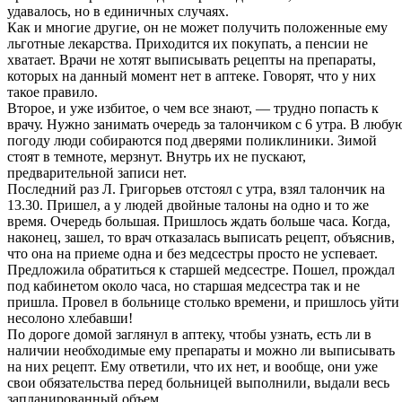
удавалось, но в единичных случаях.
Как и многие другие, он не может получить положенные ему
льготные лекарства. Приходится их покупать, а пенсии не
хватает. Врачи не хотят выписывать рецепты на препараты,
которых на данный момент нет в аптеке. Говорят, что у них
такое правило.
Второе, и уже избитое, о чем все знают, — трудно попасть к
врачу. Нужно занимать очередь за талончиком с 6 утра. В любу
погоду люди собираются под дверями поликлиники. Зимой
стоят в темноте, мерзнут. Внутрь их не пускают,
предварительной записи нет.
Последний раз Л. Григорьев отстоял с утра, взял талончик на
13.30. Пришел, а у людей двойные талоны на одно и то же
время. Очередь большая. Пришлось ждать больше часа. Когда,
наконец, зашел, то врач отказалась выписать рецепт, объяснив,
что она на приеме одна и без медсестры просто не успевает.
Предложила обратиться к старшей медсестре. Пошел, прождал
под кабинетом около часа, но старшая медсестра так и не
пришла. Провел в больнице столько времени, и пришлось уйти
несолоно хлебавши!
По дороге домой заглянул в аптеку, чтобы узнать, есть ли в
наличии необходимые ему препараты и можно ли выписывать
на них рецепт. Ему ответили, что их нет, и вообще, они уже
свои обязательства перед больницей выполнили, выдали весь
запланированный объем.