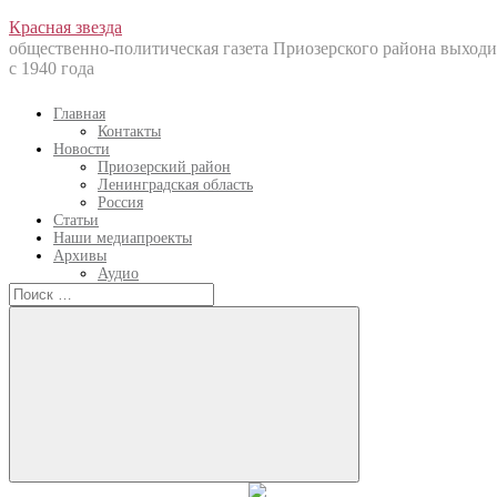
Перейти
Красная звезда
к
общественно-политическая газета Приозерского района выходи
содержанию
с 1940 года
Главная
Контакты
Новости
Приозерский район
Ленинградская область
Россия
Статьи
Наши медиапроекты
Архивы
Аудио
Искать:
Искать