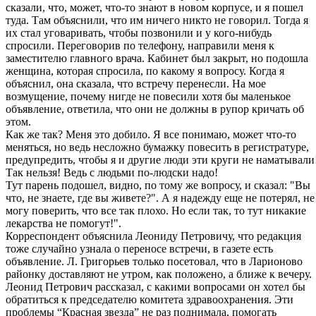
сказали, что, может, что-то знают в новом корпусе, и я пошел
туда. Там объяснили, что им ничего никто не говорил. Тогда я
их стал уговаривать, чтобы позвонили и у кого-нибудь
спросили. Переговорив по телефону, направили меня к
заместителю главного врача. Кабинет был закрыт, но подошла
женщина, которая спросила, по какому я вопросу. Когда я
объяснил, она сказала, что встречу перенесли. На мое
возмущение, почему нигде не повесили хотя бы маленькое
объявление, ответила, что они не должны в рупор кричать об
этом.
Как же так? Меня это добило. Я все понимаю, может что-то
меняться, но ведь несложно бумажку повесить в регистратуре,
предупредить, чтобы я и другие люди эти круги не наматывали
Так нельзя! Ведь с людьми по-людски надо!
Тут парень подошел, видно, по тому же вопросу, и сказал: "Вы
что, не знаете, где вы живете?". А я надежду еще не потерял, не
могу поверить, что все так плохо. Но если так, то тут никакие
лекарства не помогут!".
Корреспондент объяснила Леониду Петровичу, что редакция
тоже случайно узнала о переносе встречи, в газете есть
объявление. Л. Григорьев только посетовал, что в Ларионово
районку доставляют не утром, как положено, а ближе к вечеру.
Леонид Петрович рассказал, с какими вопросами он хотел бы
обратиться к председателю комитета здравоохранения. Эти
проблемы “Красная звезда” не раз поднимала, помогать