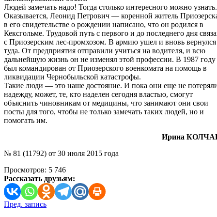
Людей замечать надо! Тогда столько интересного можно узнать.
Оказывается, Леонид Петрович — коренной житель Приозерск
в его свидетельстве о рождении написано, что он родился в
Кексгольме. Трудовой путь с первого и до последнего дня связ
с Приозерским лес-промхозом. В армию ушел и вновь вернулся
туда. От предприятия отправили учиться на водителя, и всю
дальнейшую жизнь он не изменял этой профессии. В 1987 году
был командирован от Приозерского военкомата на помощь в
ликвидации Чернобыльской катастрофы.
Такие люди — это наше достояние. И пока они еще не потерял
надежду, может, те, кто наделен сегодня властью, смогут
объяснить чиновникам от медицины, что занимают они свои
посты для того, чтобы не только замечать таких людей, но и
помогать им.
Ирина КОЛЧА
№ 81 (11792) от 30 июля 2015 года
Просмотров:
5 746
Рассказать друзьям:
Навигация
Пред. запись