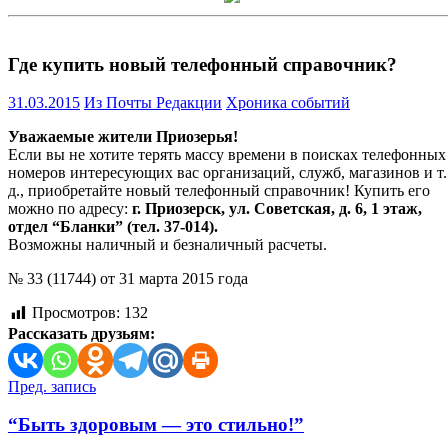
Где купить новый телефонный справочник?
31.03.2015
Из Почты Редакции
Хроника событий
Уважаемые жители Приозерья!
Если вы не хотите терять массу времени в поисках телефонных
номеров интересующих вас организаций, служб, магазинов и т.
д., приобретайте новый телефонный справочник! Купить его
можно по адресу:
г. Приозерск, ул. Советская, д. 6, 1 этаж,
отдел “Бланки” (тел. 37-014).
Возможны наличный и безналичный расчеты.
№ 33 (11744) от 31 марта 2015 года
Просмотров:
132
Рассказать друзьям:
Навигация
Пред. запись
по
“Быть здоровым — это стильно!”
записям