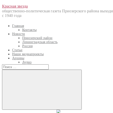
Перейти
Красная звезда
к
общественно-политическая газета Приозерского района выходи
содержанию
с 1940 года
Главная
Контакты
Новости
Приозерский район
Ленинградская область
Россия
Статьи
Наши медиапроекты
Архивы
Аудио
Искать:
Искать