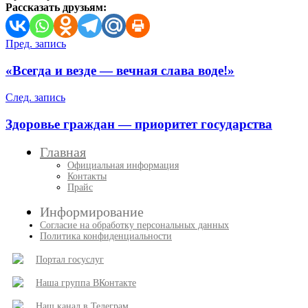
Рассказать друзьям:
Навигация
Пред. запись
по
«Всегда и везде — вечная слава воде!»
записям
След. запись
Здоровье граждан — приоритет государства
Главная
Официальная информация
Контакты
Прайс
Информирование
Согласие на обработку персональных данных
Политика конфиденциальности
Портал госуслуг
Наша группа ВКонтакте
Наш канал в Телеграм