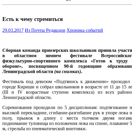
Есть к чему стремиться
29.03.2017
Из Почты Редакции
Хроника событий
Сборная команда приозерских школьников приняла участи
в областном зимнем фестивале Всероссийског
физкультурно-спортивного комплекса «Готов к труду 
обороне», посвященном 90-й годовщине образовани
Ленинградской области
(на снимках)
.
Фестиваль под девизом «Подтянись к движению» проходил 
городе Кириши и собрал школьников в возрасте от 11 до 15 л
(III и IV возрастные ступени комплекса) из всех районо
Ленинградской области.
Соревнования проходили по 5 дисциплинам: подтягивание н
высокой перекладине, сгибание-разгибание рук в упоре лежа 
полу, прыжок в длину с места толчком двумя ногами
поднимание туловища из положения лежа на спине, плавание 
м, стрельба из пневматической винтовки.