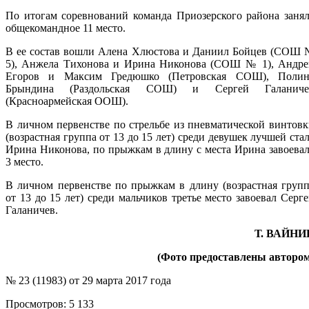
По итогам соревнований команда Приозерского района заня
общекомандное 11 место.
В ее состав вошли Алена Хлюстова и Даниил Бойцев (СОШ 
5), Анжела Тихонова и Ирина Никонова (СОШ № 1), Андре
Егоров и Максим Гредюшко (Петровская СОШ), Полин
Брындина (Раздольская СОШ) и Сергей Галаниче
(Красноармейская ООШ).
В личном первенстве по стрельбе из пневматической винтов
(возрастная группа от 13 до 15 лет) среди девушек лучшей ста
Ирина Никонова, по прыжкам в длину с места Ирина завоева
3 место.
В личном первенстве по прыжкам в длину (возрастная груп
от 13 до 15 лет) среди мальчиков третье место завоевал Серг
Галаничев.
Т. ВАЙНИ
(Фото предоставлены автором
№ 23 (11983) от 29 марта 2017 года
Просмотров:
5 133