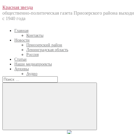
Перейти
Красная звезда
к
общественно-политическая газета Приозерского района выходи
содержанию
с 1940 года
Главная
Контакты
Новости
Приозерский район
Ленинградская область
Россия
Статьи
Наши медиапроекты
Архивы
Аудио
Искать:
Искать