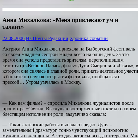
Анна Михалкова: «Меня привлекают ум и
талант»
22.08.2006
Из Почты Редакции
Хроника событий
Актриса Анна Михалкова приехала на Выборгский фестиваль
со своей младшей сестрой Надей всего на один день. За это
время она успела представить зрителям, переполнившим
кинотеатр «Выборг-Палас», фильм Дуни Смирновой «Связь», 
котором она снялась в главной роли, принять деятельное участ
в банкете по случаю открытия фестиваля, пообщаться с
прессой… Утром умчалась в Москву.
— Как вам фильм? – спросила Михалкова журналистов после
просмотра «Связи». Выслушав восторженные отклики о своем
блестящем исполнении роли, задумчиво сказала:
— Такие актерские работы выпадают редко. Дуня –
замечательный драматург, тонко чувствующий психологию
мужчины и женщины. А это для актрисы всегда интересно. Мн