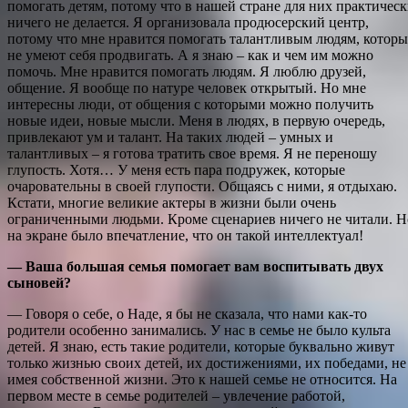
помогать детям, потому что в нашей стране для них практичес
ничего не делается. Я организовала продюсерский центр,
потому что мне нравится помогать талантливым людям, которы
не умеют себя продвигать. А я знаю – как и чем им можно
помочь. Мне нравится помогать людям. Я люблю друзей,
общение. Я вообще по натуре человек открытый. Но мне
интересны люди, от общения с которыми можно получить
новые идеи, новые мысли. Меня в людях, в первую очередь,
привлекают ум и талант. На таких людей – умных и
талантливых – я готова тратить свое время. Я не переношу
глупость. Хотя… У меня есть пара подружек, которые
очаровательны в своей глупости. Общаясь с ними, я отдыхаю.
Кстати, многие великие актеры в жизни были очень
ограниченными людьми. Кроме сценариев ничего не читали. Н
на экране было впечатление, что он такой интеллектуал!
— Ваша большая семья помогает вам воспитывать двух
сыновей?
— Говоря о себе, о Наде, я бы не сказала, что нами как-то
родители особенно занимались. У нас в семье не было культа
детей. Я знаю, есть такие родители, которые буквально живут
только жизнью своих детей, их достижениями, их победами, не
имея собственной жизни. Это к нашей семье не относится. На
первом месте в семье родителей – увлечение работой,