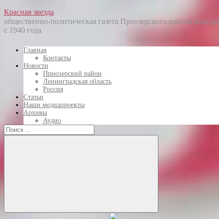
Перейти
Красная звезда
к
общественно-политическая газета Приозерского района выходи
содержанию
с 1940 года
Главная
Контакты
Новости
Приозерский район
Ленинградская область
Россия
Статьи
Наши медиапроекты
Архивы
Аудио
Искать:
Искать