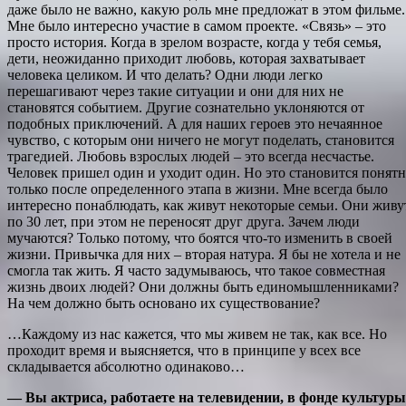
даже было не важно, какую роль мне предложат в этом фильме.
Мне было интересно участие в самом проекте. «Связь» – это
просто история. Когда в зрелом возрасте, когда у тебя семья,
дети, неожиданно приходит любовь, которая захватывает
человека целиком. И что делать? Одни люди легко
перешагивают через такие ситуации и они для них не
становятся событием. Другие сознательно уклоняются от
подобных приключений. А для наших героев это нечаянное
чувство, с которым они ничего не могут поделать, становится
трагедией. Любовь взрослых людей – это всегда несчастье.
Человек пришел один и уходит один. Но это становится понят
только после определенного этапа в жизни. Мне всегда было
интересно понаблюдать, как живут некоторые семьи. Они живу
по 30 лет, при этом не переносят друг друга. Зачем люди
мучаются? Только потому, что боятся что-то изменить в своей
жизни. Привычка для них – вторая натура. Я бы не хотела и не
смогла так жить. Я часто задумываюсь, что такое совместная
жизнь двоих людей? Они должны быть единомышленниками?
На чем должно быть основано их существование?
…Каждому из нас кажется, что мы живем не так, как все. Но
проходит время и выясняется, что в принципе у всех все
складывается абсолютно одинаково…
— Вы актриса, работаете на телевидении, в фонде культуры