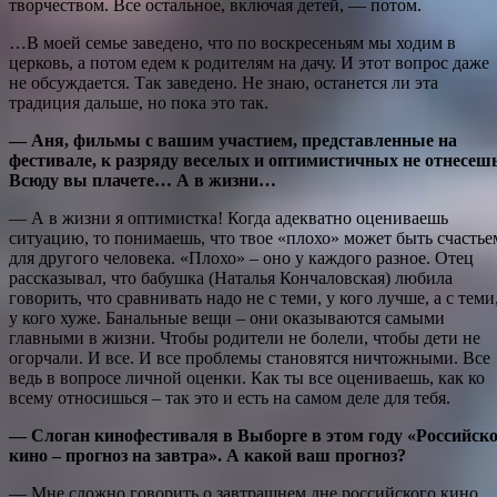
творчеством. Все остальное, включая детей, — потом.
…В моей семье заведено, что по воскресеньям мы ходим в
церковь, а потом едем к родителям на дачу. И этот вопрос даже
не обсуждается. Так заведено. Не знаю, останется ли эта
традиция дальше, но пока это так.
— Аня, фильмы с вашим участием, представленные на
фестивале, к разряду веселых и оптимистичных не отнесешь
Всюду вы плачете… А в жизни…
— А в жизни я оптимистка! Когда адекватно оцениваешь
ситуацию, то понимаешь, что твое «плохо» может быть счастье
для другого человека. «Плохо» – оно у каждого разное. Отец
рассказывал, что бабушка (Наталья Кончаловская) любила
говорить, что сравнивать надо не с теми, у кого лучше, а с теми
у кого хуже. Банальные вещи – они оказываются самыми
главными в жизни. Чтобы родители не болели, чтобы дети не
огорчали. И все. И все проблемы становятся ничтожными. Все
ведь в вопросе личной оценки. Как ты все оцениваешь, как ко
всему относишься – так это и есть на самом деле для тебя.
— Слоган кинофестиваля в Выборге в этом году «Российско
кино – прогноз на завтра». А какой ваш прогноз?
— Мне сложно говорить о завтрашнем дне российского кино.