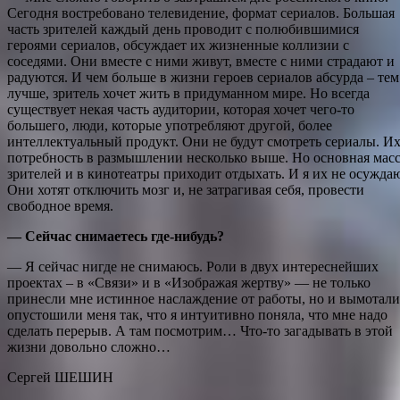
Сегодня востребовано телевидение, формат сериалов. Большая
часть зрителей каждый день проводит с полюбившимися
героями сериалов, обсуждает их жизненные коллизии с
соседями. Они вместе с ними живут, вместе с ними страдают и
радуются. И чем больше в жизни героев сериалов абсурда – тем
лучше, зритель хочет жить в придуманном мире. Но всегда
существует некая часть аудитории, которая хочет чего-то
большего, люди, которые употребляют другой, более
интеллектуальный продукт. Они не будут смотреть сериалы. И
потребность в размышлении несколько выше. Но основная мас
зрителей и в кинотеатры приходит отдыхать. И я их не осужда
Они хотят отключить мозг и, не затрагивая себя, провести
свободное время.
— Сейчас снимаетесь где-нибудь?
— Я сейчас нигде не снимаюсь. Роли в двух интереснейших
проектах – в «Связи» и в «Изображая жертву» — не только
принесли мне истинное наслаждение от работы, но и вымотали
опустошили меня так, что я интуитивно поняла, что мне надо
сделать перерыв. А там посмотрим… Что-то загадывать в этой
жизни довольно сложно…
Сергей ШЕШИН