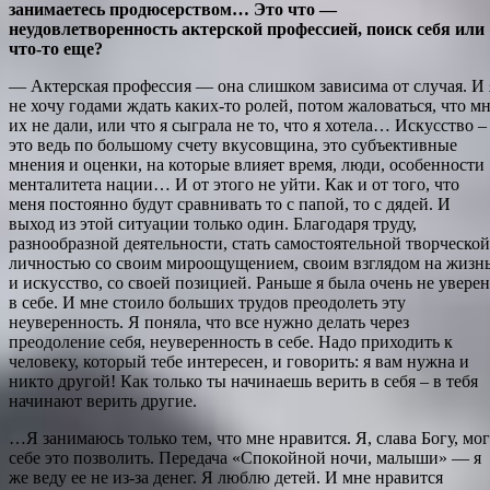
занимаетесь продюсерством… Это что —
неудовлетворенность актерской профессией, поиск себя или
что-то еще?
— Актерская профессия — она слишком зависима от случая. И 
не хочу годами ждать каких-то ролей, потом жаловаться, что м
их не дали, или что я сыграла не то, что я хотела… Искусство –
это ведь по большому счету вкусовщина, это субъективные
мнения и оценки, на которые влияет время, люди, особенности
менталитета нации… И от этого не уйти. Как и от того, что
меня постоянно будут сравнивать то с папой, то с дядей. И
выход из этой ситуации только один. Благодаря труду,
разнообразной деятельности, стать самостоятельной творческой
личностью со своим мироощущением, своим взглядом на жизн
и искусство, со своей позицией. Раньше я была очень не уверен
в себе. И мне стоило больших трудов преодолеть эту
неуверенность. Я поняла, что все нужно делать через
преодоление себя, неуверенность в себе. Надо приходить к
человеку, который тебе интересен, и говорить: я вам нужна и
никто другой! Как только ты начинаешь верить в себя – в тебя
начинают верить другие.
…Я занимаюсь только тем, что мне нравится. Я, слава Богу, мо
себе это позволить. Передача «Спокойной ночи, малыши» — я
же веду ее не из-за денег. Я люблю детей. И мне нравится