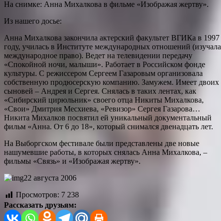
На снимке: Анна Михалкова в фильме «Изображая жертву».
Из нашего досье:
Анна Михалкова закончила актерский факультет ВГИКа в 1997
году, училась в Институте международных отношений (изучала
международное право). Ведет на телевидении передачу
«Спокойной ночи, малыши». Работает в Российском фонде
культуры. С режиссером Сергеем Газаровым организовала
собственную продюсерскую компанию. Замужем. Имеет двоих
сыновей – Андрея и Сергея. Снялась в таких лентах, как
«Сибирский цирюльник» своего отца Никиты Михалкова,
«Свои» Дмитрия Месхиева, «Ревизор» Сергея Газарова…
Никита Михалков посвятил ей уникальный документальный
фильм «Анна. От 6 до 18», который снимался двенадцать лет.
На Выборгском фестивале были представлены две новые
нашумевшие работы, в которых снялась Анна Михалкова, –
фильмы «Связь» и «Изображая жертву».
22 августа 2006
Просмотров:
7 238
Рассказать друзьям: