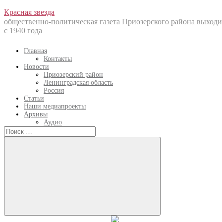
Перейти
Красная звезда
к
общественно-политическая газета Приозерского района выходи
содержанию
с 1940 года
Главная
Контакты
Новости
Приозерский район
Ленинградская область
Россия
Статьи
Наши медиапроекты
Архивы
Аудио
Искать:
Искать