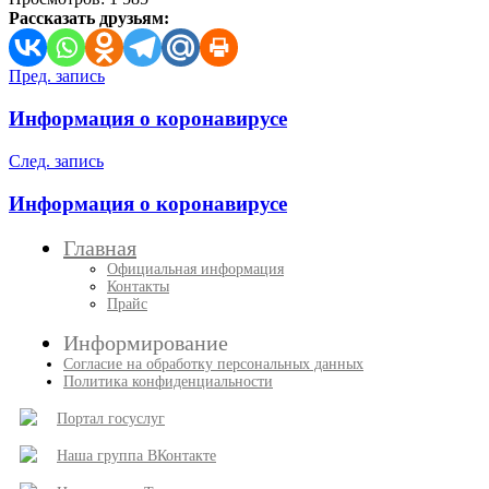
Рассказать друзьям:
Навигация
Пред. запись
по
Информация о коронавирусе
записям
След. запись
Информация о коронавирусе
Главная
Официальная информация
Контакты
Прайс
Информирование
Согласие на обработку персональных данных
Политика конфиденциальности
Портал госуслуг
Наша группа ВКонтакте