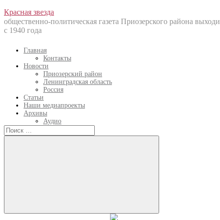
Перейти
Красная звезда
к
общественно-политическая газета Приозерского района выходи
содержанию
с 1940 года
Главная
Контакты
Новости
Приозерский район
Ленинградская область
Россия
Статьи
Наши медиапроекты
Архивы
Аудио
Искать:
Искать