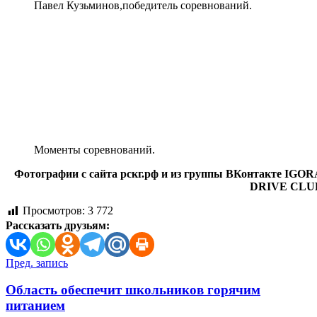
Павел Кузьминов,победитель соревнований.
Моменты соревнований.
Фотографии с сайта рскг.рф и из группы ВКонтакте IGOR
DRIVE CLU
Просмотров:
3 772
Рассказать друзьям:
Навигация
Пред. запись
по
Область обеспечит школьников горячим
записям
питанием