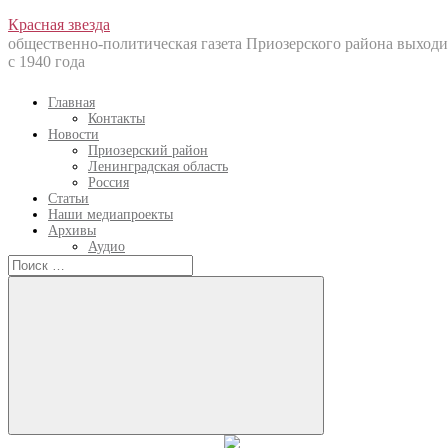
Перейти
Красная звезда
к
общественно-политическая газета Приозерского района выходи
содержанию
с 1940 года
Главная
Контакты
Новости
Приозерский район
Ленинградская область
Россия
Статьи
Наши медиапроекты
Архивы
Аудио
Искать:
Искать