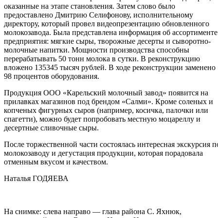
оказанные на этапе становления. Затем слово было
предоставлено Дмитрию Селифонову, исполнительному
директору, который провел видеопрезентацию обновленного
молокозавода. Была представлена информация об ассортименте
предприятия: мягкие сыры, творожные десерты и сыворотно-
молочные напитки. Мощности производства способны
перерабатывать 50 тонн молока в сутки. В реконструкцию
вложено 135345 тысяч рублей. В ходе реконструкции заменено
98 процентов оборудования.
Продукция ООО «Карельский молочный завод» появится на
прилавках магазинов под брендом «Салми». Кроме соленых и
копченых фигурных сыров (например, косичка, палочки или
спагетти), можно будет попробовать местную моцареллу и
десертные сливочные сыры.
После торжественной части состоялась интересная экскурсия п
молокозаводу и дегустация продукции, которая порадовала
отменным вкусом и качеством.
Наталья ГОДЯЕВА
На снимке: слева направо — глава района С. Яхнюк,