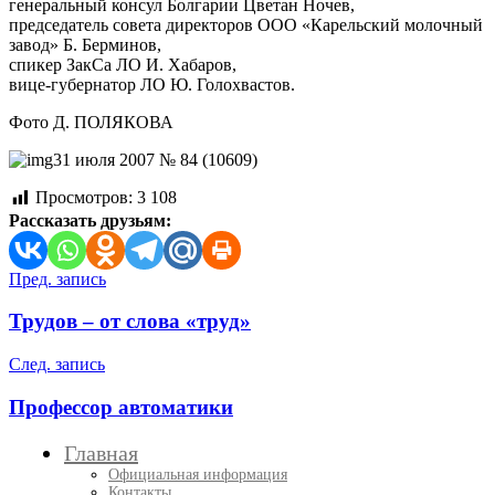
генеральный консул Болгарии Цветан Ночев,
председатель совета директоров ООО «Карельский молочный
завод» Б. Берминов,
спикер ЗакСа ЛО И. Хабаров,
вице-губернатор ЛО Ю. Голохвастов.
Фото Д. ПОЛЯКОВА
31 июля 2007 № 84 (10609)
Просмотров:
3 108
Рассказать друзьям:
Навигация
Пред. запись
по
Трудов – от слова «труд»
записям
След. запись
Профессор автоматики
Главная
Официальная информация
Контакты