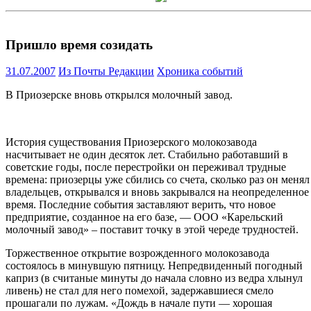
Пришло время созидать
31.07.2007
Из Почты Редакции
Хроника событий
В Приозерске вновь открылся молочный завод.
История существования Приозерского молокозавода
насчитывает не один десяток лет. Стабильно работавший в
советские годы, после перестройки он переживал трудные
времена: приозерцы уже сбились со счета, сколько раз он менял
владельцев, открывался и вновь закрывался на неопределенное
время. Последние события заставляют верить, что новое
предприятие, созданное на его базе, — ООО «Карельский
молочный завод» – поставит точку в этой череде трудностей.
Торжественное открытие возрожденного молокозавода
состоялось в минувшую пятницу. Непредвиденный погодный
каприз (в считаные минуты до начала словно из ведра хлынул
ливень) не стал для него помехой, задержавшиеся смело
прошагали по лужам. «Дождь в начале пути — хорошая