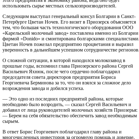
этого предприятия в экономику района, ведь оно будет
использовать сырье местных сельхозпроизводителей.
Следующим выступал генеральный консул Болгарии в Санкт-
Петербурге Цветан Ночев. Его визит в Приозерск объясняется
тем, что большая часть технологического оборудования ООО
«Карельский молочный завод» поставлена именно из Болгарии
фирмой «Donido» и смонтирована болгарскими специалистами
Цветан Ночев пожелал предприятию процветания и выразил
уверенность в дальнейшем успешном сотрудничестве регионов
О сложной ситуации, в которой находился молокозавод в
прошлые годы, вспомнил глава Приозерского района Сергей
Васильевич Яхнюк, после чего сердечно поблагодарил
председателя совета директоров предприятия Бориса
Георгиевича Берминова за то, что он взялся за сложное дело
возрождения завода и добился успеха.
— Это одно из последних предприятий района, которые
необходимо было возродить, — сказал Сергей Васильевич и
добавил от лица руководителей молочных хозяйств Приозерья:
— Берем на себя обязательство обеспечить завод необходимым
сырьем.
В ответ Борис Георгиевич поблагодарил главу района и
многочисленных инвесторов за огромную помощь и доверие,