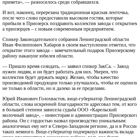
примета», — разносилось среди собравшихся.
И вот, наконец, перерезана традиционная красная ленточка,
после чего слово предоставили высоким гостям, которые
прибыли в Приозерск поздравить коллектив завода с открытие
а приозерцев – с новым современным предприятием.
Спикер Законодательного собрания Ленинградской области
Иван Филиппович Хабаров в своем выступлении отметил, что
открытие этого завода – замечательный подарок Приозерскому
району накануне юбилея области.
— Пришло время созидать, — заявил спикер ЗакСа. – Завод
нужен людям, и он будет работать для них. Уверен, что
коллектив будет держать марку. Желаю, чтобы качество
производимой продукции только улучшалось, чтобы ее оценил
не только в области, но и далеко за ее пределами.
Юрий Иванович Голохвастов, вице-губернатор Ленинградской
области, слова искренней благодарности адресовал тем, от кого
в большей степени зависела судьба ООО «Карельский
молочный завод», – инвесторам и администрации Приозерског
района. Он с гордостью назвал производство уникальным:
аналогичных ему нет в Северо-Западном регионе, да и в Росси
таких немного. Вице-губернатор подчеркнул важность вклада