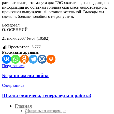
рассчитывали, что мазута для ТЭС хватит еще на неделю, но
информация по остаткам топлива оказалась недостоверной,
произошел вынужденный останов котельной. Выводы мы
сделали, больше подобного не допустим.
Беседовал
О. ОСЕННИЙ
21 июня 2007 № 67 (10592)
Просмотров:
5 777
Рассказать друзьям:
Навигация
Пред. запись
по
Беда по имени война
записям
След. запись
Школа окончена, теперь вузы и работа!
Главная
Официальная информация