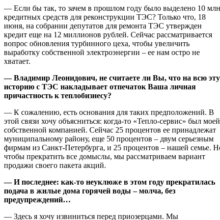
— Если бы так, то зачем в прошлом году было выделено 10 млн
кредитных средств для реконструкции ТЭС? Только что, 18
июня, на собрании депутатов для ремонта ТЭС утвержден
кредит еще на 12 миллионов рублей. Сейчас рассматривается
вопрос обновления турбинного цеха, чтобы увеличить
выработку собственной электроэнергии – ее нам остро не
хватает.
— Владимир Леонидович, не считаете ли Вы, что на всю эту
историю с ТЭС накладывает отпечаток Ваша личная
причастность к теплобизнесу?
— К сожалению, есть основания для таких предположений. В
этой связи хочу объясниться: когда-то «Тепло-сервис» был моей
собственной компанией. Сейчас 25 процентов ее принадлежат
муниципальному району, еще 50 процентов – двум серьезным
фирмам из Санкт-Петербурга, и 25 процентов – нашей семье. Н
чтобы прекратить все домыслы, мы рассматриваем вариант
продажи своего пакета акций.
— И последнее: как-то неуклюже в этом году прекратилась
подача в жилые дома горячей воды – молча, без
предупреждений…
— Здесь я хочу извиниться перед приозерцами. Мы