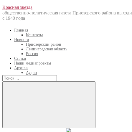
Перейти
Красная звезда
к
общественно-политическая газета Приозерского района выходи
содержанию
с 1940 года
Главная
Контакты
Новости
Приозерский район
Ленинградская область
Россия
Статьи
Наши медиапроекты
Архивы
Аудио
Искать:
Искать