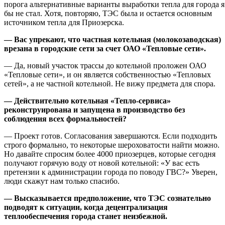
порога альтернативные варианты выработки тепла для города я
бы не стал. Хотя, повторяю, ТЭС была и остается основным
источником тепла для Приозерска.
— Вас упрекают, что частная котельная (молокозаводская)
врезана в городские сети за счет ОАО «Тепловые сети».
— Да, новый участок трассы до котельной проложен ОАО
«Тепловые сети», и он является собственностью «Тепловых
сетей», а не частной котельной. Не вижу предмета для спора.
— Действительно котельная «Тепло-сервиса»
реконструирована и запущена в производство без
соблюдения всех формальностей?
— Проект готов. Согласования завершаются. Если подходить
строго формально, то некоторые шероховатости найти можно.
Но давайте спросим более 4000 приозерцев, которые сегодня
получают горячую воду от новой котельной: «У вас есть
претензии к администрации города по поводу ГВС?» Уверен,
люди скажут нам только спасибо.
— Высказывается предположение, что ТЭС сознательно
подводят к ситуации, когда децентрализация
теплообеспечения города станет неизбежной.