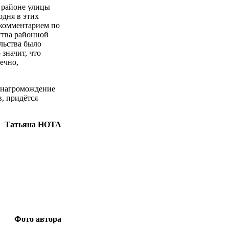
в районе улицы
одня в этих
 комментарием по
ства районной
льства было
значит, что
ечно,
е нагромождение
, придётся
Татьяна НОТА
Фото автора