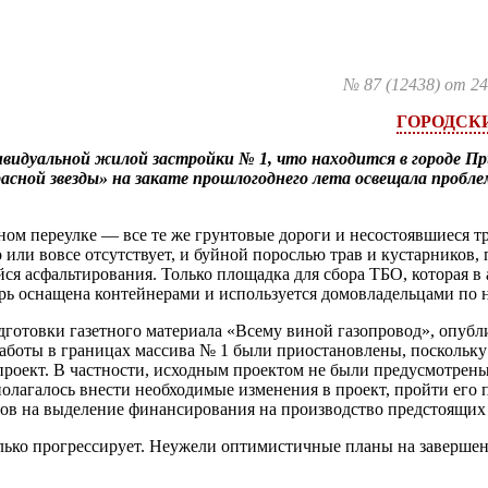
№ 87 (12438) от 24
ГОРОДСК
ивидуальной жилой застройки № 1, что находится в городе Пр
расной звезды» на закате прошлогоднего лета освещала пробле
ном переулке — все те же грунтовые дороги и несостоявшиеся т
или вовсе отсутствует, и буйной порослью трав и кустарников,
я асфальтирования. Только площадка для сбора ТБО, которая в 
ерь оснащена контейнерами и используется домовладельцами по 
дготовки газетного материала «Всему виной газопровод», опубл
 работы в границах массива № 1 были приостановлены, поскольку
роект. В частности, исходным проектом не были предусмотрены
олагалось внести необходимые изменения в проект, пройти его
нтов на выделение финансирования на производство предстоящих 
только прогрессирует. Неужели оптимистичные планы на заверше