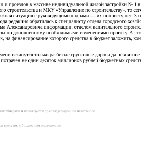
лиц и проездов в массиве индивидуальной жилой застройки № 1 
го строительства и МКУ «Управление по строительству», то сег
ожная ситуация с руководящими кадрами — их попросту нет. За
ода редакция обратилась к специалисту отдела городского хозяй
ма Александровича информации, отделом капитального строите
зы по дополненному необходимыми изменениями проекту. А это 
к, на финансирование которого средства в бюджет заложить, кон
емени останутся только разбитые грунтовые дороги да невнятно
 потрачен не один десяток миллионов рублей бюджетных средств
онтейнерами и используется домовладельцами по назначению.
ся тротуары с бордюрным ограждением.