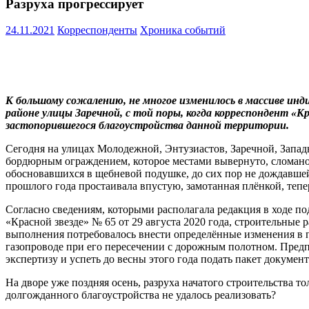
Разруха прогрессирует
24.11.2021
Корреспонденты
Хроника событий
К большому сожалению, не многое изменилось в массиве инд
районе улицы Заречной, с той поры, когда корреспондент «К
застопорившегося благоустройства данной территории.
Сегодня на улицах Молодежной, Энтузиастов, Заречной, Запад
бордюрным ограждением, которое местами вывернуто, сломано 
обосновавшихся в щебневой подушке, до сих пор не дождавшейс
прошлого года простаивала впустую, замотанная плёнкой, теп
Согласно сведениям, которыми располагала редакция в ходе по
«Красной звезде» № 65 от 29 августа 2020 года, строительные
выполнения потребовалось внести определённые изменения в п
газопроводе при его пересечении с дорожным полотном. Предп
экспертизу и успеть до весны этого года подать пакет докуме
На дворе уже поздняя осень, разруха начатого строительства 
долгожданного благоустройства не удалось реализовать?