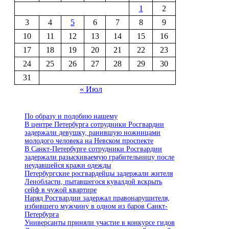
1
2
3
4
5
6
7
8
9
10
11
12
13
14
15
16
17
18
19
20
21
22
23
24
25
26
27
28
29
30
31
« Июл
По образу и подобию нашему
В центре Петербурга сотрудники Росгвардии
задержали девушку, ранившую ножницами
молодого человека на Невском проспекте
В Санкт-Петербурге сотрудники Росгвардии
задержали разыскиваемую грабительницу после
неудавшейся кражи одежды
Петербургские росгвардейцы задержали жителя
Ленобласти, пытавшегося кувалдой вскрыть
сейф в чужой квартире
Наряд Росгвардии задержал правонарушителя,
избившего мужчину в одном из баров Санкт-
Петербурга
Универсанты приняли участие в конкурсе гидов