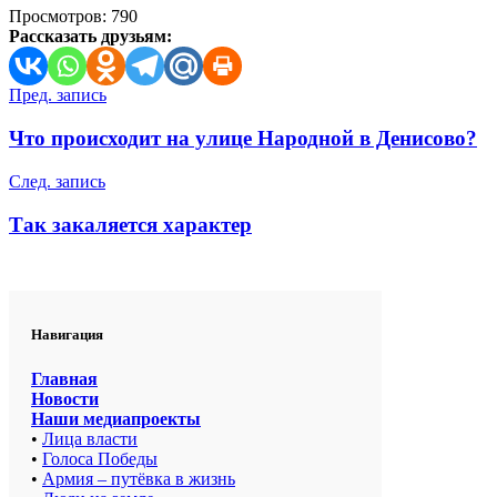
Просмотров:
790
Рассказать друзьям:
Навигация
Пред. запись
по
Что происходит на улице Народной в Денисово?
записям
След. запись
Так закаляется характер
Навигация
Главная
Новости
Наши медиапроекты
•
Лица власти
•
Голоса Победы
•
Армия – путёвка в жизнь