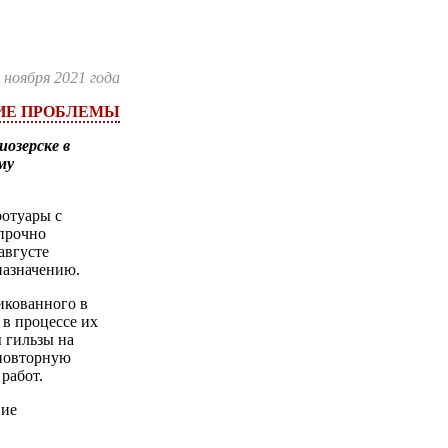
 ноября 2021 года
ИЕ ПРОБЛЕМЫ
иозерске в
му
ротуары с
 прочно
августе
назначению.
икованного в
 в процессе их
 гильзы на
 повторную
работ.
ние