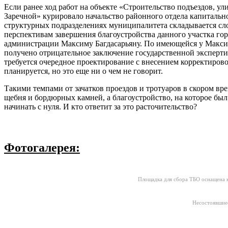
Если ранее ход работ на объекте «Строительство подъездов, у
Заречной» курировало начальство районного отдела капитально
структурных подразделениях муниципалитета складывается сл
перспективам завершения благоустройства данного участка гор
администрации Максиму Багдасарьяну. По имеющейся у Макси
получено отрицательное заключение государственной эксперти
требуется очередное проектирование с внесением корректирово
планируется, но это еще ни о чем не говорит.
Такими темпами от зачатков проездов и тротуаров в скором вр
щебня и бордюрных камней, а благоустройство, на которое был
начинать с нуля. И кто ответит за это расточительство?
Фотогалерея:
Площадка для сбора ТБО оснащена к
Несостоявшие