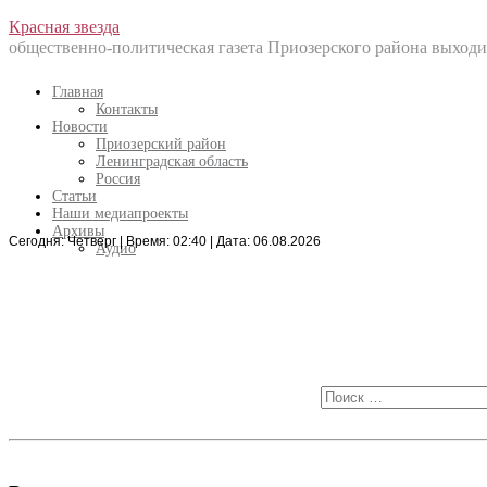
Перейти
Красная звезда
к
общественно-политическая газета Приозерского района выходит
содержанию
Главная
Контакты
Новости
Приозерский район
Ленинградская область
Россия
Статьи
Наши медиапроекты
Архивы
Сегодня: Четверг | Время: 02:40 | Дата: 06.08.2026
Искать:
Аудио