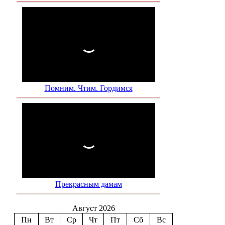
Помним. Чтим. Гордимся
Прекрасным дамам
Август 2026
Пн
Вт
Ср
Чт
Пт
Сб
Вс