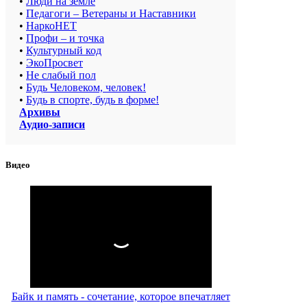
•
Люди на земле
•
Педагоги – Ветераны и Наставники
•
НаркоНЕТ
•
Профи – и точка
•
Культурный код
•
ЭкоПросвет
•
Не слабый пол
•
Будь Человеком, человек!
•
Будь в спорте, будь в форме!
Архивы
Аудио-записи
Видео
Байк и память - сочетание, которое впечатляет