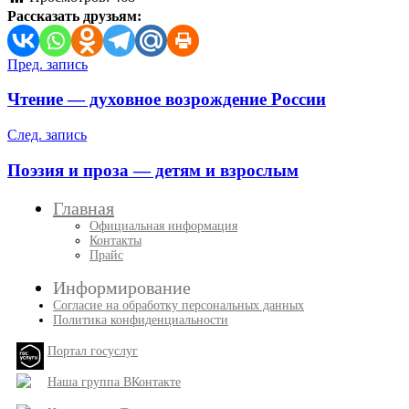
Рассказать друзьям:
Навигация
Пред. запись
по
Чтение — духовное возрождение России
записям
След. запись
Поэзия и проза — детям и взрослым
Главная
Официальная информация
Контакты
Прайс
Информирование
Согласие на обработку персональных данных
Политика конфиденциальности
Портал госуслуг
Наша группа ВКонтакте