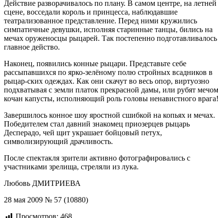
Действие разворачивалось по плану. В самом центре, на летней
сцене, восседали король и принцесса, наблюдавшие
театрализованное представление. Перед ними кружились
симпатичные девушки, исполняя старинные танцы, бились на
мечах оруженосцы рыцарей. Так постепенно подготавливалось
главное действо.
Наконец, появились конные рыцари. Представьте себе
рассыпавшихся по ярко-зелёному полю стройных всадников в
рыцар-ских одеждах. Как они скачут во весь опор, виртуозно
подхватывая с земли платок прекрасной дамы, или рубят мечо
кочан капусты, исполняющий роль головы ненавистного врага
Завершилось конное шоу яростной сшибкой на копьях и мечах.
Победителем стал давний знакомец приозерцев рыцарь
Десперадо, чей щит украшает бойцовый петух,
символизирующий драчливость.
После спектакля зрители активно фотографировались с
участниками зрелища, стреляли из лука.
Любовь ДМИТРИЕВА
28 мая 2009 № 57 (10880)
Просмотров:
468