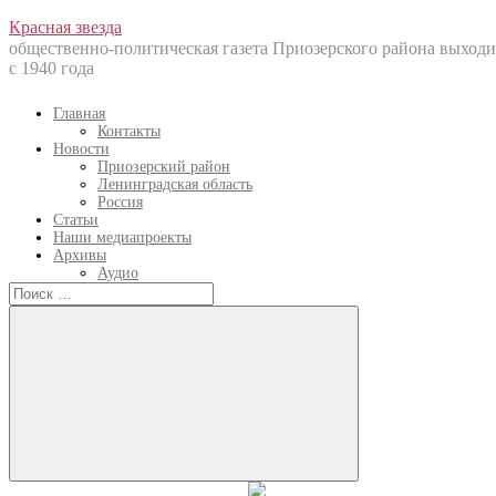
Перейти
Красная звезда
к
общественно-политическая газета Приозерского района выходи
содержанию
с 1940 года
Главная
Контакты
Новости
Приозерский район
Ленинградская область
Россия
Статьи
Наши медиапроекты
Архивы
Аудио
Искать:
Искать