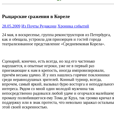
Рыцарские сражения в Кореле
28.05.2009
Из Почты Редакции
Хроника событий
24 мая, в воскресенье, группа реконструкторов из Петербурга,
как и обещала, устроила для приозерцев и гостей города
театрализованное представление «Средневековая Корела».
Сценарий, конечно, есть всегда, но ход его частенько
нарушается, и опытные игроки, уже не в первый раз
приезжающие к нам в крепость, иногда импровизировали,
причём весьма удачно. И у них нашлись горячие поклонники
среди неравнодушных зрителей. Конный турнир, всегда,
впрочем, самый яркий, вызывал бурю восторга и неподдельног
интереса. Рядом со мной один молодой мужчина так
непосредственно радовался любой удаче и огорчался малейшем
промаху полюбившегося ему Тома де Круа, так громко кричал 
поддержку или в знак протеста, что невольно заражал остальн
этой своей искренностью.