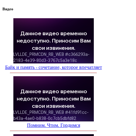
Видео
Байк и память - сочетание, которое впечатляет
Помним. Чтим. Гордимся