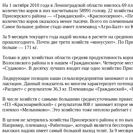
На 1 октября 2010 года в Ленинградской области имелось 69 
количество коров в них насчитывало 58991 голову. 22 хозяйств
Приозерского района — «Гражданский», «Красноозерное», «Пе
количество коров оказалось менее тысячи. Всего по племенны
Самое большое дойное стадо имеет племзавод «Агро-Балт» из 
За 9 месяцев текущего года надой молока в расчете на среднюю
прошлогоднего. Почти две трети хозяйств «минусуют». По При
больше — 171 кг.
Только в двух хозяйствах области средняя продуктивность коро
Волосовского района и в нашем «Гражданском». Четвертое мес
«Судаково». В десятку лучших входит еще одно хозяйство При
Лидирующие позиции наши сельхозпредприятия занимают и по 
лактации. Данный показатель во многом характеризует потенц
«Расцвет» с результатом 36,3 кг. Племзаводы «Гражданский», «
В числе хозяйств с самыми большими среднесуточными приве
«ПЗ «Красноармейский» с результатом 808 г занимает второе м
племхоз «Мельниково». Это хозяйство тоже неплохо работает 
В целом не затерялись хозяйства Приозерского района и по выхо
Например, племзавод «Рабитицы», который является бесспорны
высоких надоях имеет самый большой выход телят. За 9 месяце