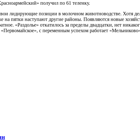
Красноармейский» получил по 61 теленку.
свои лидирующие позиции в молочном животноводстве. Хотя дел
уже на пятки наступают другие районы. Появляются новые хозяйс
атное. «Раздолье» откатилось за пределы двадцатки, нет никаког
 «Первомайское», с переменным успехом работает «Мельниково»
ин