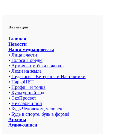
Навигация
Главная
Новости
Наши медиапроекты
•
Лица власти
•
Голоса Победы
•
Армия – путёвка в жизнь
•
Люди на земле
•
Педагоги – Ветераны и Наставники
•
НаркоНЕТ
•
Профи – и точка
•
Культурный код
•
ЭкоПросвет
•
Не слабый пол
•
Будь Человеком, человек!
•
Будь в спорте, будь в форме!
Архивы
Аудио-записи