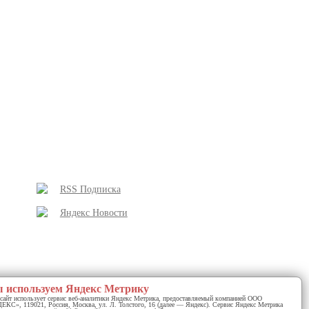
RSS Подписка
Яндекс Новости
 используем Яндекс Метрику
сайт использует сервис веб-аналитики Яндекс Метрика, предоставляемый компанией ООО
КС», 119021, Россия, Москва, ул. Л. Толстого, 16 (далее — Яндекс). Сервис Яндекс Метрика
у почтальона