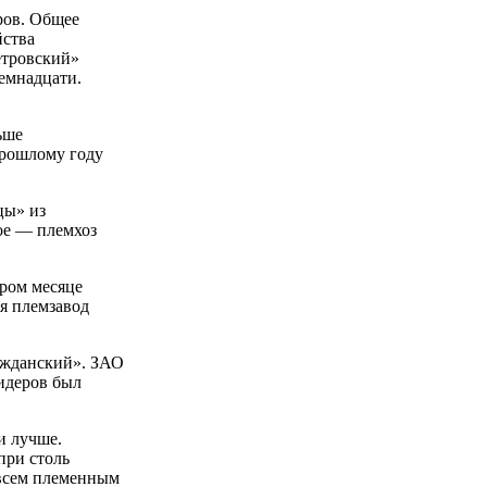
ров. Общее
йства
етровский»
семнадцати.
ьше
прошлому году
цы» из
ое — племхоз
ром месяце
я племзавод
ажданский». ЗАО
лидеров был
и лучше.
при столь
 всем племенным