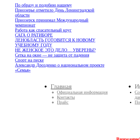
По образу и подобию нашему
Приозерье отметило День Ленинградской
области
Приозерск принимал Международный
чемпионат
Работа как спасательный круг
САГА О РАТИБОРЕ
ЛЕНОБЛАСТЬ ГОТОВИТСЯ К НОВОМУ
УЧЕБНОМУ ГОДУ
НЕ ЖЕНСКОЕ ЭТО ДЕЛО… УВЕРЕНЫ?
Сетка на окне — не защита от падения
Спорт на песке
Александр Дрозденко о национальном проекте
«Семья»
Главная
И
Официальная информация
Со
Контакты
да
Прайс
По
Внимание