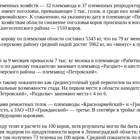
племенных хозяйств — 32 племзавода и 37 племенных репродукто
а имеют поголовье, превышающее 1 тыс. голов, и среди них хозя
рвомайское». К сожалению, на указанную дату в племзаводе «П
м хозяйствам области снижение поголовья коров произошло в во
Кингисеппского района — 1510 коров.
 корову по племхозам области составил 5343 кг, что на 79 кг мен
озерскому району средний надой достиг 5962 кг, но «минус» к 
в за 9 месяцев превысила 7 тыс. кг молока в племзаводе «Рабити
то по данному показателю занимает племзавод «Расцвет» и шест
озерского района — племзавод «Петровский».
такому показателю как среднесуточный удой первотелок на вто
иальные возможности стада. На первом месте в области находитс
Петровский», «Раздолье» занимают места с 4 по 6.
сами ремонтных телок — племзаводы «Красноармейский» и «Гр
есто, а ЗАО «ПЗ «Гражданский» — третье. В сентябре в тройке 
с будущими коровами.
ду телят в расчете на 100 коров, хотя результаты могли бы быть 
м лидером по продуктивности коров в Ленинградской области, 
в там получено 73 теленка на 100 коров. Средний показатель по