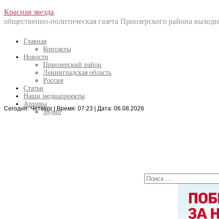
Перейти
Красная звезда
к
общественно-политическая газета Приозерского района выходит
содержанию
Главная
Контакты
Новости
Приозерский район
Ленинградская область
Россия
Статьи
Наши медиапроекты
Архивы
Сегодня: Четверг | Время: 07:23 | Дата: 06.08.2026
Искать:
Аудио