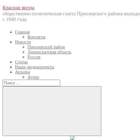
Перейти
Красная звезда
к
общественно-политическая газета Приозерского района выходи
содержанию
с 1940 года
Главная
Контакты
Новости
Приозерский район
Ленинградская область
Россия
Статьи
Наши медиапроекты
Архивы
Аудио
Искать:
Искать