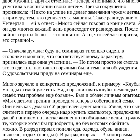
двое мужчин). Другая отметила: «Теперь я понимаю, что много
упустила в воспитании своих детей». Третья сокрушенно
произнесла: «Никто на улице не делает замечания чужим детям
к примеру, тем, кто цепляется за машины. Такое равнодушие!».
Четвертая — ей в ответ: «Много сейчас говорят о конце света. 
он для многих каждый день происходит от равнодушия. После
войны сироты были — это понятно. А то, что сейчас творится,
это страшно!».
— Сначала думала: буду на семинарах тихонько сидеть в
сторонке и молчать, что соответствует моему характеру, —
призналась еще одна участница. — Но потом просто не смогла
этого сделать, настолько горячими были темы для обсуждения.
С удовольствием приду на семинары еще.
Много звучало и конкретных предложений, к примеру: «Клубы
молодых семей уже есть. Надо организовать клубы немолодых
семей: там проблем еще больше». Был и обмен личным опытом
«Мы с детьми тренинг проводим теперь в собственной семье.
Они ведь как думают? У родителей денег много. Узнав, что сы
считает: в первую очередь надо купить компьютер, предложила
давай напишем на листке жизненно необходимые вещи, а рядо
те, которые хотел бы приобрести, но без которых обойтись
можно. В разряд первых попали еда, одежда, обувь, диван,
пылесос, отдых (поездки). В разряд вторых — 3 килограмма