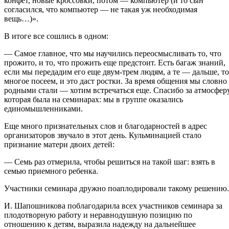
конфет, новые кроссовки, потом — компьютер (и то сын
согласился, что компьютер — не такая уж необходимая
вещь…)».
В итоге все сошлись в одном:
— Самое главное, что мы научились переосмысливать то, что
прожито, и то, что прожить еще предстоит. Есть багаж знаний,
если мы передадим его еще двум-трем людям, а те — дальше, то
многое посеем, и это даст ростки. За время общения мы словно
родными стали — хотим встречаться еще. Спасибо за атмосферу
которая была на семинарах: мы в группе оказались
единомышленниками.
Еще много признательных слов и благодарностей в адрес
организаторов звучало в этот день. Кульминацией стало
признание матери двоих детей:
— Семь раз отмерила, чтобы решиться на такой шаг: взять в
семью приемного ребенка.
Участники семинара дружно поаплодировали такому решению.
И. Шапошникова поблагодарила всех участников семинара за
плодотворную работу и неравнодушную позицию по
отношению к детям, выразила надежду на дальнейшее