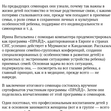
На предыдущих семинарах они узнали, почему так важны в
жизни детей постоянство и тесные родственные связи, с каким
потерями сталкиваются они, прежде чем попадают в приемные
семьи, о роли семьи в сохранении личных и культурных
особенностей ребенка, поддержке его индивидуальности и
самооценки и т. д.
Ирина Витальевна с помощью компьютера продемонстрировал
как программа «ПРАЙД», адаптированная в Европе и странах
СНГ, успешно действует в Мурманске и Кандалакше. Рассказал
о проведении семейно-групповых конференций, создании
специализированных (с особенностями в развитии детей) и
кризисных (с экстренными ситуациями устройства ребенка)
приемных семей. Основная задача во всех ситуациях,
подчеркнула она, — посмотреть на все глазами ребенка, а
главный принцип, как и в медицине, прежде всего — не
навреди.
В заключение итогового семинара состоялось вручение
сертификатов участникам программы «ПРАЙД». Затем они
поделились впечатлениями от этой программы и семинаров.
Один посетовал, что профессиональным воспитанием детей у
нас в основном занимаются женщины (вот и в группе — всего