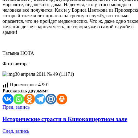
морфлоте, недалеко от дома. Надеемся, что у этого молодого
человека всё получится. Как и у Бориса Цветкова из Приозерск
который тоже хочет попасть на срочную службу, вот только
опасается, что не пройдет медкомиссию. Что ж, даже одно тако
желание делает парням честь, не говоря уже о самой службе в
армии!
Татьяна НОТА
Фото автора
30 апреля 2011 № 49 (11171)
Просмотров:
4 901
Рассказать друзьям:
Навигация
Пред. запись
по
Исторические страсти в Киноконцертном зале
записям
След. запись