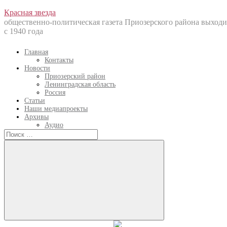
Перейти
Красная звезда
к
общественно-политическая газета Приозерского района выходи
содержанию
с 1940 года
Главная
Контакты
Новости
Приозерский район
Ленинградская область
Россия
Статьи
Наши медиапроекты
Архивы
Аудио
Искать:
Искать