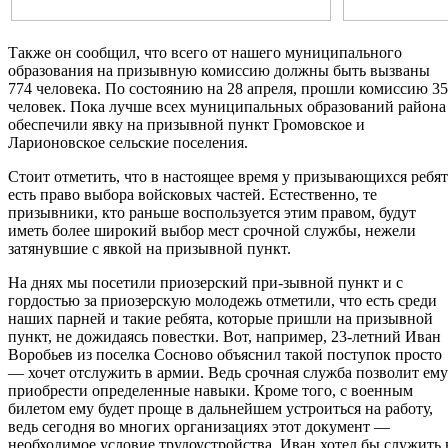
Также он сообщил, что всего от нашего муниципального
образования на призывную комиссию должны быть вызваны
774 человека. По состоянию на 28 апреля, прошли комиссию 3
человек. Пока лучше всех муниципальных образований района
обеспечили явку на призывной пункт Громовское и
Ларионовское сельские поселения.
Стоит отметить, что в настоящее время у призывающихся ребят
есть право выбора войсковых частей. Естественно, те
призывники, кто раньше воспользуется этим правом, будут
иметь более широкий выбор мест срочной службы, нежели
затянувшие с явкой на призывной пункт.
На днях мы посетили приозерский при-зывной пункт и с
гордостью за приозерскую молодежь отметили, что есть среди
наших парней и такие ребята, которые пришли на призывной
пункт, не дожидаясь повестки. Вот, например, 23-летний Иван
Воробьев из поселка Сосново объяснил такой поступок просто
— хочет отслужить в армии. Ведь срочная служба позволит ему
приобрести определенные навыки. Кроме того, с военным
билетом ему будет проще в дальнейшем устроиться на работу,
ведь сегодня во многих организациях этот документ —
необходимое условие трудоустройства. Иван хотел бы служить 