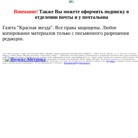
Внимание!
Также Вы можете оформить подписку в
отделении почты и у почтальона
Газета "Красная звезда". Все права защищены. Любое
копирование материалов только с письменного разрешения
редакции.
Этот сайт использует сервис веб-аналитики Яндекс Метрика, предоставляемый компанией ООО «ЯНДЕКС», 119021, Россия, Москва, ул. Л. Толстого, 16 (далее 
Яндекс). Сервис Яндекс Метрика использует технологию “cookie” — небольшие текстовые файлы, размещаемые на компьютере пользователей с целью анализа и
пользовательской активности.Собранная при помощи cookie информация не может идентифицировать вас, однако может помочь нам улучшить работу нашего сай
Яндекс обрабатывает эту информацию в порядке, установленном в Условиях использования сервиса Яндекс Метрика. Вы можете отказаться от использования
cookies, выбрав соответствующие настройки в браузере. Используя этот сайт, вы соглашаетесь на обработку данных о вас (
подробнее
) в порядке и целях, указан
выше и автоматически подтверждает, что вы ознакомились и согласны с
Политикой конфиденциальности
.