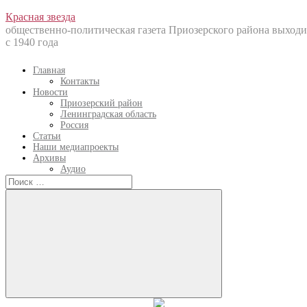
Перейти
Красная звезда
к
общественно-политическая газета Приозерского района выходи
содержанию
с 1940 года
Главная
Контакты
Новости
Приозерский район
Ленинградская область
Россия
Статьи
Наши медиапроекты
Архивы
Аудио
Искать:
Искать