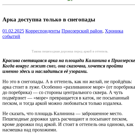
Арка доступна только в снегопады
01.02.2025
Корреспонденты
Приозерский район
,
Хроника
событий
Такова пешеходная дорожка перед аркой в оттепель.
Красива светящаяся арка на площади Калинина в Приозерске
Когда вокруг лежит снег, она сказочна, хочется пройти
именно здесь и насладиться её узорами.
Но это в снегопады. А в оттепель, как ни желай, не пройдёшь:
арка стоит в луже. Особенно «разливанное море» (от поребрик
до поребрика) — со стороны центрального сквера. А чуть
подмёрзнет — «море» превращается в каток, не посыпанный
песком, и тогда аркой можно любоваться только издалека.
Не сказать, что площадь Калинина — заброшенное место.
Пешеходные дорожки здесь расчищают и посыпают песком,
кроме дорожки под аркой. И стоит в оттепель она одиноко, как
насмешка над прохожими.