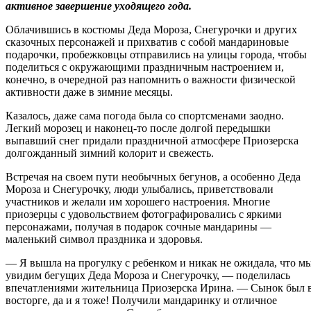
активное завершение уходящего года.
Облачившись в костюмы Деда Мороза, Снегурочки и других
сказочных персонажей и прихватив с собой мандариновые
подарочки, пробежковцы отправились на улицы города, чтобы
поделиться с окружающими праздничным настроением и,
конечно, в очередной раз напомнить о важности физической
активности даже в зимние месяцы.
Казалось, даже сама погода была со спортсменами заодно.
Легкий морозец и наконец-то после долгой передышки
выпавший снег придали праздничной атмосфере Приозерска
долгожданный зимний колорит и свежесть.
Встречая на своем пути необычных бегунов, а особенно Деда
Мороза и Снегурочку, люди улыбались, приветствовали
участников и желали им хорошего настроения. Многие
приозерцы с удовольствием фотографировались с яркими
персонажами, получая в подарок сочные мандарины —
маленький символ праздника и здоровья.
— Я вышла на прогулку с ребенком и никак не ожидала, что м
увидим бегущих Деда Мороза и Снегурочку, — поделилась
впечатлениями жительница Приозерска Ирина. — Сынок был 
восторге, да и я тоже! Получили мандаринку и отличное