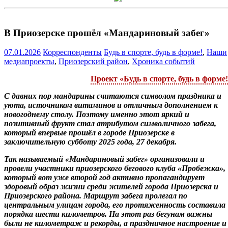
В Приозерске прошёл «Мандариновый забег»
07.01.2026
Корреспонденты
Будь в спорте, будь в форме!
,
Наши
медиапроекты
,
Приозерский район
,
Хроника событий
Проект «Будь в спорте, будь в форме
С давних пор мандарины считаются символом праздника и
уюта, источником витаминов и отличным дополнением к
новогоднему столу. Поэтому именно этот яркий и
позитивный фрукт стал атрибутом символичного забега,
который впервые прошёл в городе Приозерске в
заключительную субботу 2025 года, 27 декабря.
Так называемый «Мандариновый забег» организовали и
провели участники приозерского бегового клуба «Пробежка»,
который вот уже второй год активно пропагандирует
здоровый образ жизни среди жителей города Приозерска и
Приозерского района. Маршрут забега пролегал по
центральным улицам города, его протяженность составила
порядка шести километров. На этот раз бегунам важны
были не километраж и рекорды, а праздничное настроение и