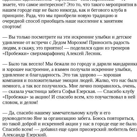
знаете, что самое интересное? Это то, что такого мероприятия в
нашем городе еще не было никогда, как и бегового клуба в
принципе. Рада, что мы приобрели новую традицию и
очередной способ приобщать наше население к занятиям
спортом!
— Вы только посмотрите на эти искренние улыбки и детское
удивление от встречи с Дедом Морозом! Приносить радость
людям, я скажу, это приятно! — поделился один из тренеров
«Пробежки» сверхмарафонец Алексей Лесник.
— Было так весело! Мы бежали по городу и дарили мандаринк
и хорошее настроение, а взамен получали искренние улыбки,
удивление и благодарность. Это так здорово — хорошая
компания и положительные эмоции людей. Жалко, что нас был
немного, а так все получилось. Мне лично понравилось, очень,
— сказала участница забега Софья Езерская. — Спасибо клубу
«Пробежка» за акцию! И спасибо всем, кто поучаствовал в ней
словом, и делом!
— Да, спасибо нашему замечательному клубу и его
руководителю Яне за организацию забега. Боюсь повториться,
но такой доброй и искренней акции у нас в городе еще не было
Спасибо всем! — добавил еще один приозерский любитель бег
Александр Езерский.