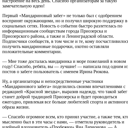
настроение на весь день. Спасибо организаторам за такую
замечательную идею!
Первый «Мандариновый забег» не только был с одобрением
воспринят окружающими, но и получил широкую поддержку в
социальных сетях. Новость о событии быстро разлетелась по
информационным сообществам города Приозерска и
Приозерского района, а также и Ленинградской области.
Подписчики сообществ, в том числе и те, кому посчастливилос
получить мандариновые подарочки, охотно оставляли
положительные комментарии.
— Мне тоже досталась мандаринка и море пожеланий в новом
году! Спасибо, ребята, вы — лучшие! — написала под одним и
постов о забеге пользователь с именем Ирина Рюкова.
Ну, а организаторы и непосредственные участники
«Мандаринового забега» поделились своими впечатлениями с
редакцией «Красной звезды», выразив надежду, что такой забег
станет доброй традицией Приозерска и будет проводиться
ежегодно, привлекая все больше любителей спорта и активног
образа жизни.
— Спасибо огромное всем, кто принял участие, а также тем, кт
мысленно был в эти часы с нами, — отметила руководитель и
идейный вдохновитель «Пробежки» Яна Ларионова. — А