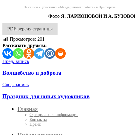
На снимках: участники «Мандаринового забега» в Приозерске.
Фото Я. ЛАРИОНОВОЙ И А. БУЗОВО
PDF версия страницы
Просмотров:
201
Рассказать друзьям:
Навигация
Пред. запись
по
Волшебство и доброта
записям
След. запись
Праздник для юных художников
Главная
Официальная информация
Контакты
Прайс
Информирование