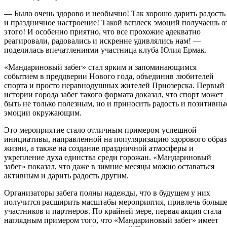
— Было очень здорово и необычно! Так хорошо дарить радость
и праздничное настроение! Такой всплеск эмоций получаешь о
этого! И особенно приятно, что все прохожие адекватно
реагировали, радовались и искренне удивлялись нам! —
поделилась впечатлениями участница клуба Юлия Ермак.
«Мандариновый забег» стал ярким и запоминающимся
событием в преддверии Нового года, объединив любителей
спорта и просто неравнодушных жителей Приозерска. Первый 
истории города забег такого формата доказал, что спорт может
быть не только полезным, но и приносить радость и позитивны
эмоции окружающим.
Это мероприятие стало отличным примером успешной
инициативы, направленной на популяризацию здорового образ
жизни, а также на создание праздничной атмосферы и
укрепление духа единства среди горожан. «Мандариновый
забег» показал, что даже в зимние месяцы можно оставаться
активным и дарить радость другим.
Организаторы забега полны надежды, что в будущем у них
получится расширить масштабы мероприятия, привлечь больш
участников и партнеров. По крайней мере, первая акция стала
наглядным примером того, что «Мандариновый забег» имеет