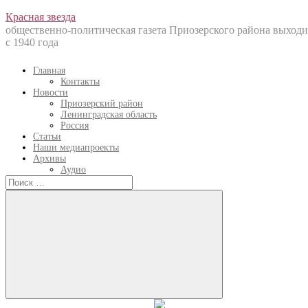
Перейти
Красная звезда
к
общественно-политическая газета Приозерского района выходи
содержанию
с 1940 года
Главная
Контакты
Новости
Приозерский район
Ленинградская область
Россия
Статьи
Наши медиапроекты
Архивы
Аудио
Искать:
Искать