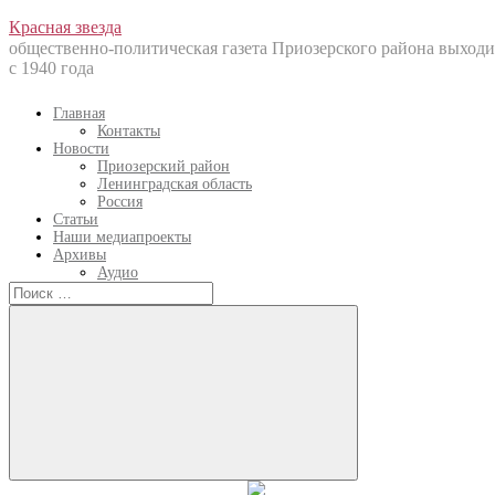
Перейти
Красная звезда
к
общественно-политическая газета Приозерского района выходи
содержанию
с 1940 года
Главная
Контакты
Новости
Приозерский район
Ленинградская область
Россия
Статьи
Наши медиапроекты
Архивы
Аудио
Искать:
Искать