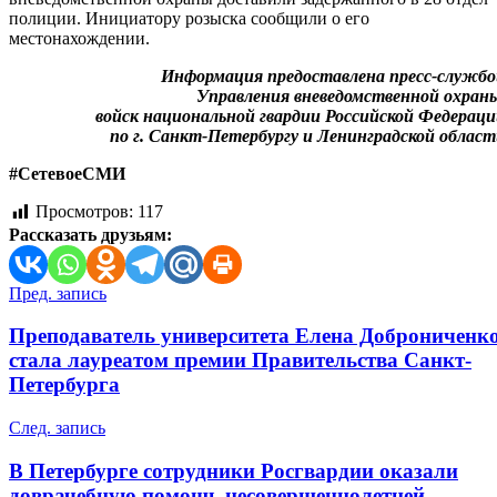
полиции. Инициатору розыска сообщили о его
местонахождении.
Информация предоставлена пресс-службо
Управления вневедомственной охран
войск национальной гвардии Российской Федерац
по г. Санкт-Петербургу и Ленинградской облас
#СетевоеСМИ
Просмотров:
117
Рассказать друзьям:
Навигация
Пред. запись
по
Преподаватель университета Елена Доброниченк
записям
стала лауреатом премии Правительства Санкт-
Петербурга
След. запись
В Петербурге сотрудники Росгвардии оказали
доврачебную помощь несовершеннолетней,