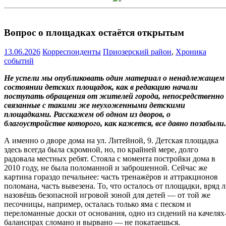
Вопрос о площадках остаётся открытым
13.06.2026
Корреспонденты
Приозерский район
,
Хроника
событий
Не успели мы опубликовать один материал о ненадлежащем
состоянии детских площадок, как в редакцию начали
поступать обращения от жителей города, непосредственно
связанные с такими же неухоженными детскими
площадками. Расскажем об одном из дворов, о
благоустройстве которого, как кажется, все давно позабыли.
А именно о дворе дома на ул. Литейной, 9. Детская площадка
здесь всегда была скромной, но, по крайней мере, долго
радовала местных ребят. Стояла с момента постройки дома в
2010 году, не была поломанной и заброшенной. Сейчас же
картина гораздо печальнее: часть тренажёров и аттракционов
поломана, часть вывезена. То, что осталось от площадки, вряд 
назовёшь безопасной игровой зоной для детей — от той же
песочницы, например, осталась только яма с песком и
переломанные доски от основания, одно из сидений на качелях
балансирах сломано и вырвано — не покатаешься.