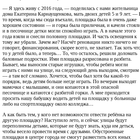
— Я здесь живу с 2016 года, — поделилась с нами жительница
дома Екатерина Карнаущенкова, мать двоих детей 5 и 9 лет. — 
то время, когда мы сюда въехали, площадка была в очень даже
хорошем состоянии — и горка была приличная, и качели стояли
и в песочнице детки могли спокойно играть. А в начале этого
года взяли и снесли половину площадки. И часть освещения к
тому же убрали. Зачем же? Насчёт реновации никто ничего не
говорит, финансирования, скорее всего, не хватает. Так хоть чт
то у детей было, а теперь… То, что осталось, решили доломать
баловные подростки. Ими площадка разрисована и разбита.
Бывает, мы выносим старые игрушки, чтобы ребята могли
играть с ними на улице, на следующий день выходим, смотрим
— а там всё сломано. Хочется, чтобы был хотя бы какой-то
порядок, ведь детям больше негде играть. По вечерам выходят
мамочки с малышами, и они копаются в этой опасной
песочнице и катаются с разбитой горки. А мне приходится
просить нашу бабушку водить детей на площадку у больницы
либо на спортплощадку около колледжа…
А как быть тем, у кого нет возможности отвести ребёнка на
другую площадку? Наступило лето, и сейчас улицы будут
переполнены детьми, которые не будут знать, куда им деться,
чтобы весело провести время с друзьями. Обустроенные
площадки в центре города не смогут разместить всех юных