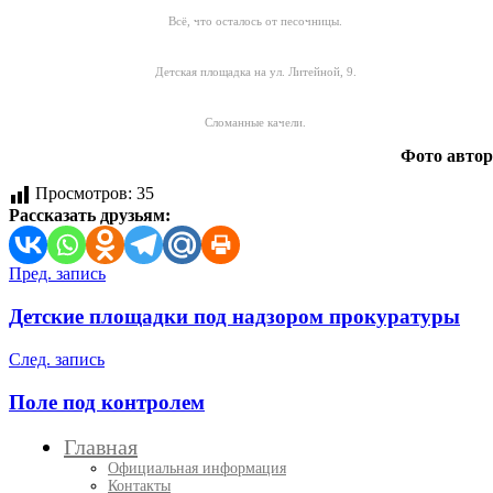
Всё, что осталось от песочницы.
Детская площадка на ул. Литейной, 9.
Сломанные качели.
Фото автор
Просмотров:
35
Рассказать друзьям:
Навигация
Пред. запись
по
Детские площадки под надзором прокуратуры
записям
След. запись
Поле под контролем
Главная
Официальная информация
Контакты