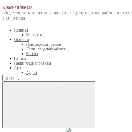
Перейти
Красная звезда
к
общественно-политическая газета Приозерского района выходи
содержанию
с 1940 года
Главная
Контакты
Новости
Приозерский район
Ленинградская область
Россия
Статьи
Наши медиапроекты
Архивы
Аудио
Искать:
Искать