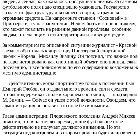
людей, а сейчас, как оказалось, обслуживать некому. За газоном
футбольного поля надо специально ухаживать. Государство
создает инфраструктуру для нашего спорта, затрачивая
огромные средства. На капремонте стадион «Сосновый» в
Приозерске, а у нас запустение. Нельзя быть в стороне никому,
кто может повлиять на решение данной проблемы, особенно
людям, отвечающим за эти территории и живущим рядом.
За комментарием по описанной ситуации журналист «Красной
звезды» обратилась к директору Приозерской спортивной
школы «Корела» Михаилу Зимину. Он пояснил, что данное пол
не зарегистрировано как спортивный объект, оно принадлежит
поселению, и все полномочия по его содержанию возложены н
местную администрацию.
— Действительно, когда спортинструктором в поселении был
Дмитрий Глебов, он отдавал много времени, сил и средств,
чтобы поддерживать поле в хорошем состоянии, — подтвердил
М. Зимин. — Сейчас он ушел с этой должности. Ожидаем, что
администрация не оставит это поле без внимания.
Глава администрации Плодовского поселения Андрей Михеев
пояснил, что в настоящее время данное футбольное поле
действительно не получает должного внимания. Но эта
ситуация под контролем и в скором времени будет исправлена: