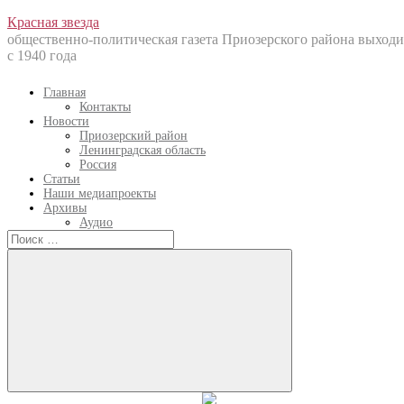
Перейти
Красная звезда
к
общественно-политическая газета Приозерского района выходи
содержанию
с 1940 года
Главная
Контакты
Новости
Приозерский район
Ленинградская область
Россия
Статьи
Наши медиапроекты
Архивы
Аудио
Искать:
Искать