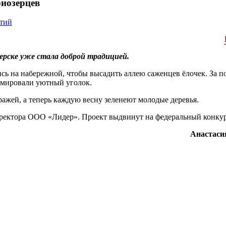
риозерцев
тий
зерске уже стала доброй традицией.
сь на набережной, чтобы высадить аллею саженцев ёлочек. За п
рмировали уютный уголок.
ажей, а теперь каждую весну зеленеют молодые деревья.
ректора ООО «Лидер». Проект выдвинут на федеральный конкур
Анастас