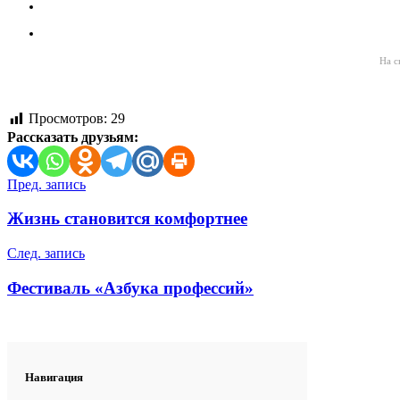
На с
Просмотров:
29
Рассказать друзьям:
Навигация
Пред. запись
по
Жизнь становится комфортнее
записям
След. запись
Фестиваль «Азбука профессий»
Навигация