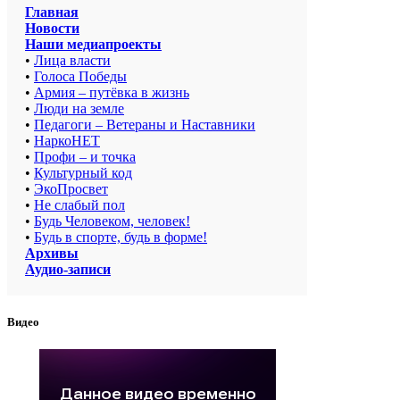
Главная
Новости
Наши медиапроекты
•
Лица власти
•
Голоса Победы
•
Армия – путёвка в жизнь
•
Люди на земле
•
Педагоги – Ветераны и Наставники
•
НаркоНЕТ
•
Профи – и точка
•
Культурный код
•
ЭкоПросвет
•
Не слабый пол
•
Будь Человеком, человек!
•
Будь в спорте, будь в форме!
Архивы
Аудио-записи
Видео