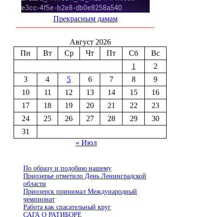
Прекрасным дамам
Август 2026
Пн
Вт
Ср
Чт
Пт
Сб
Вс
1
2
3
4
5
6
7
8
9
10
11
12
13
14
15
16
17
18
19
20
21
22
23
24
25
26
27
28
29
30
31
« Июл
По образу и подобию нашему
Приозерье отметило День Ленинградской
области
Приозерск принимал Международный
чемпионат
Работа как спасательный круг
САГА О РАТИБОРЕ