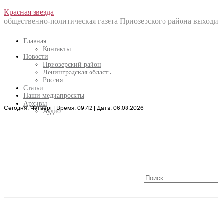
Перейти
Красная звезда
к
общественно-политическая газета Приозерского района выходит
содержанию
Главная
Контакты
Новости
Приозерский район
Ленинградская область
Россия
Статьи
Наши медиапроекты
Архивы
Сегодня: Четверг | Время: 09:42 | Дата: 06.08.2026
Искать:
Аудио