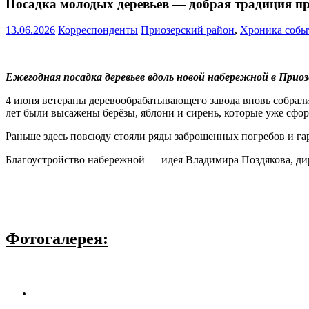
Посадка молодых деревьев — добрая традиция п
13.06.2026
Корреспонденты
Приозерский район
,
Хроника собы
Ежегодная посадка деревьев вдоль новой набережной в Прио
4 июня ветераны деревообрабатывающего завода вновь собрали
лет были высажены берёзы, яблони и сирень, которые уже сфо
Раньше здесь повсюду стояли ряды заброшенных погребов и гар
Благоустройство набережной — идея Владимира Поздякова, ди
Фотогалерея: