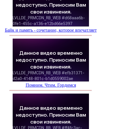
Байк и память - сочетание, которое впечатляет
Помним. Чтим. Гордимся