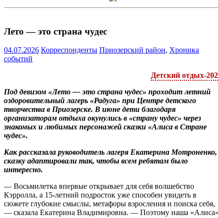
Лето — это страна чудес
04.07.2026
Корреспонденты
Приозерский район
,
Хроника
событий
Детский отдых-202
Под девизом «Лето — это страна чудес» проходит летний
оздоровительный лагерь «Радуга» при Центре детского
творчества в Приозерске. В июне дети благодаря
организаторам отдыха окунулись в «страну чудес» через
знакомых и любимых персонажей сказки «Алиса в Стране
чудес».
Как рассказала руководитель лагеря Екатерина Мотроненко,
сказку адаптировали так, чтобы всем ребятам было
интересно.
— Восьмилетка впервые открывает для себя волшебство
Кэрролла, а 15-летний подросток уже способен увидеть в
сюжете глубокие смыслы, метафоры взросления и поиска себя,
— сказала Екатерина Владимировна. — Поэтому наша «Алиса