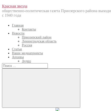
Перейти
Красная звезда
к
общественно-политическая газета Приозерского района выходи
содержанию
с 1940 года
Главная
Контакты
Новости
Приозерский район
Ленинградская область
Россия
Статьи
Наши медиапроекты
Архивы
Аудио
Искать:
Искать