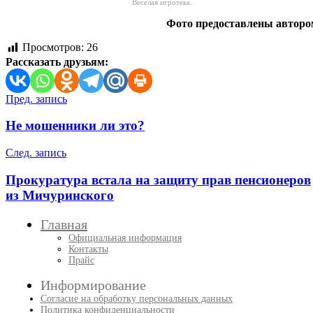
Веселая игротека.
Фото предоставлены авторо
Просмотров:
26
Рассказать друзьям:
Навигация
Пред. запись
по
Не мошенники ли это?
записям
След. запись
Прокуратура встала на защиту прав пенсионеров
из Мичуринского
Главная
Официальная информация
Контакты
Прайс
Информирование
Согласие на обработку персональных данных
Политика конфиденциальности