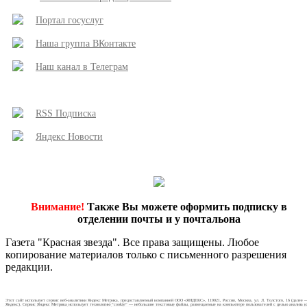
Портал госуслуг
Наша группа ВКонтакте
Наш канал в Телеграм
RSS Подписка
Яндекс Новости
Внимание!
Также Вы можете оформить подписку в
отделении почты и у почтальона
Газета "Красная звезда". Все права защищены. Любое
копирование материалов только с письменного разрешения
редакции.
Этот сайт использует сервис веб-аналитики Яндекс Метрика, предоставляемый компанией ООО «ЯНДЕКС», 119021, Россия, Москва, ул. Л. Толстого, 16 (далее 
Яндекс). Сервис Яндекс Метрика использует технологию “cookie” — небольшие текстовые файлы, размещаемые на компьютере пользователей с целью анализа и