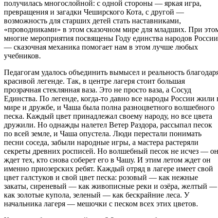
получилась многослойной: с одной стороны — яркая игра,
превращения и загадки Чеширского Кота, с другой —
возможность для старших детей стать наставниками,
«проводниками» в этом сказочном мире для младших. При это
многие мероприятия посвящены Году единства народов России
— сказочная механика помогает нам в этом лучше любых
учебников.
Педагогам удалось объединить вымысел и реальность благодар
красивой легенде. Так, в центре лагеря стоит большая
прозрачная стеклянная ваза. Это не просто ваза, а Сосуд
Единства. По легенде, когда-то давно все народы России жили 
мире и дружбе, и Чаша была полна разноцветного волшебного
песка. Каждый цвет принадлежал своему народу, но все цвета
дружили. Но однажды налетел Ветер Раздора, рассыпал песок
по всей земле, и Чаша опустела. Люди перестали понимать
песни соседа, забыли народные игры, а мастера растеряли
секреты древних росписей. Но волшебный песок не исчез — о
ждет тех, кто снова соберет его в Чашу. И этим летом ждет он
именно приозерских ребят. Каждый отряд в лагере имеет свой
цвет галстуков и свой цвет песка: розовый — как нежные
закаты, сиреневый — как живописные реки и озёра, желтый —
как золотые купола, зеленый — как бескрайние леса. У
начальника лагеря — мешочки с песком всех этих цветов.