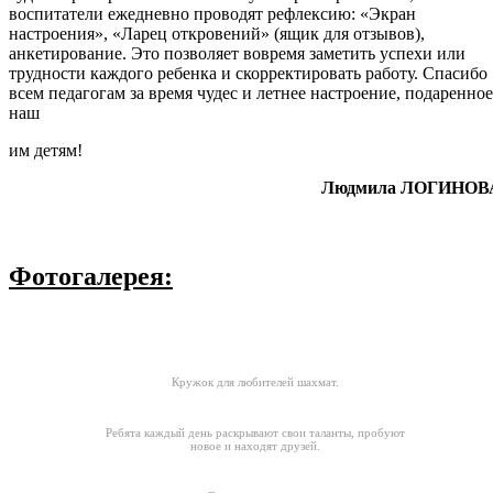
воспитатели ежедневно проводят рефлексию: «Экран
настроения», «Ларец откровений» (ящик для отзывов),
анкетирование. Это позволяет вовремя заметить успехи или
трудности каждого ребенка и скорректировать работу. Спасибо
всем педагогам за время чудес и летнее настроение, подаренное
наш
им детям!
Людмила ЛОГИНОВ
Фотогалерея:
Кружок для любителей шахмат.
Ребята каждый день раскрывают свои таланты, пробуют
новое и находят друзей.