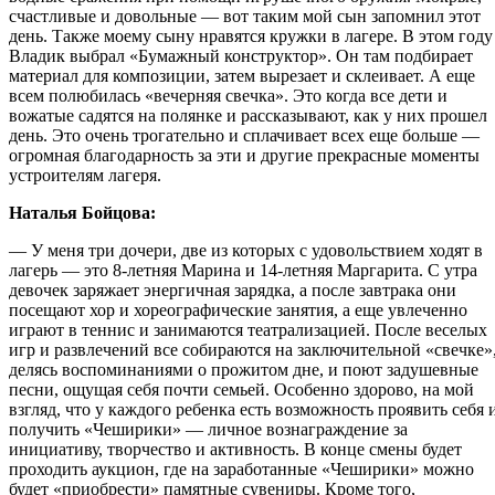
счастливые и довольные — вот таким мой сын запомнил этот
день. Также моему сыну нравятся кружки в лагере. В этом году
Владик выбрал «Бумажный конструктор». Он там подбирает
материал для композиции, затем вырезает и склеивает. А еще
всем полюбилась «вечерняя свечка». Это когда все дети и
вожатые садятся на полянке и рассказывают, как у них прошел
день. Это очень трогательно и сплачивает всех еще больше —
огромная благодарность за эти и другие прекрасные моменты
устроителям лагеря.
Наталья Бойцова:
— У меня три дочери, две из которых с удовольствием ходят в
лагерь — это 8-летняя Марина и 14-летняя Маргарита. С утра
девочек заряжает энергичная зарядка, а после завтрака они
посещают хор и хореографические занятия, а еще увлеченно
играют в теннис и занимаются театрализацией. После веселых
игр и развлечений все собираются на заключительной «свечке»
делясь воспоминаниями о прожитом дне, и поют задушевные
песни, ощущая себя почти семьей. Особенно здорово, на мой
взгляд, что у каждого ребенка есть возможность проявить себя 
получить «Чеширики» — личное вознаграждение за
инициативу, творчество и активность. В конце смены будет
проходить аукцион, где на заработанные «Чеширики» можно
будет «приобрести» памятные сувениры. Кроме того,