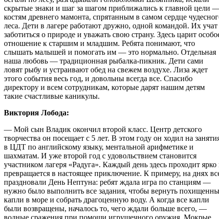
скрытые знаки и шаг за шагом приближались к главной цели 
костям древнего мамонта, спрятанным в самом сердце чудесног
леса. Дети в лагере работают дружно, одной командой. Их учат
заботиться о природе и уважать свою страну. Здесь царит особо
отношение к старшим и младшим. Ребята понимают, что
слышать малышей и помогать им — это нормально. Отдельная
наша любовь — традиционная рыбалка-пикник. Дети сами
ловят рыбу и устраивают обед на свежем воздухе. Лиза ждет
этого события весь год, и довольны всегда все. Спасибо
директору и всем сотрудникам, которые дарят нашим детям
такие счастливые каникулы.
Виктория Лобода:
— Мой сын Владик окончил второй класс. Центр детского
творчества он посещает с 5 лет. В этом году он ходил на заняти
в ЦДТ по английскому языку, ментальной арифметике и
шахматам. И уже второй год с удовольствием становится
участником лагеря «Радуга». Каждый день здесь проходит ярко
превращается в настоящее приключение. К примеру, на днях вс
праздновали День Нептуна: ребят ждала игра по станциям —
нужно было выполнить все задания, чтобы вернуть похищенн
капли в море и собрать драгоценную воду. А когда все капли
были возвращены, началось то, чего ждали больше всего, —
водные сражения при помощи игрушечного оружия. Мокрые,