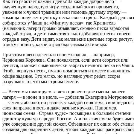
Как это работает каждый день? За каждое доброе дело —
выученную народную игру, созданный эскиз орнамента,
уважение к чужой традиции или помощь другому отряду —
команда получает щепотку песка своего цвета. Каждый день вс
собираются у Чаши на «Минуту песка», где Хранитель
(начальник лагеря) громко объявляет, сколько песка заработал
каждый отряд, и дети самостоятельно добавляют песок своего
отряда в вазу. Дети видят, как маленькие цветные горки растут,
и могут понять, какой отряд был самым активным.
При этом в легенде есть и свои «злодеи» — например,
Червонная Королева. Она появляется, если дети ссорятся или
ленятся, и может символически забрать немного песка из Чаши
Чтобы вернуть песок, нужно помириться и вместе выполнить
общее задание. Это мягко, но наглядно учит ребят: ссоры
разрушают то, что мы строим вместе.
— Всего мы планируем за лето провести две смены нашего
лагеря — в июне и в июле, — добавила Екатерина Мотроненко
— Смены абсолютно разные: у каждой своя тема, свои педагог
своя направленность и даже разные кружки. Например,
июньская смена «Страна чудес» посвящена в большей степени
единству культур народов России. А июльская смена будет име
уже совершенно другой сюжет. Объединяет их одно: обе смены
созданы для одаренных детей, чтобы каждый мог раскрыть сво