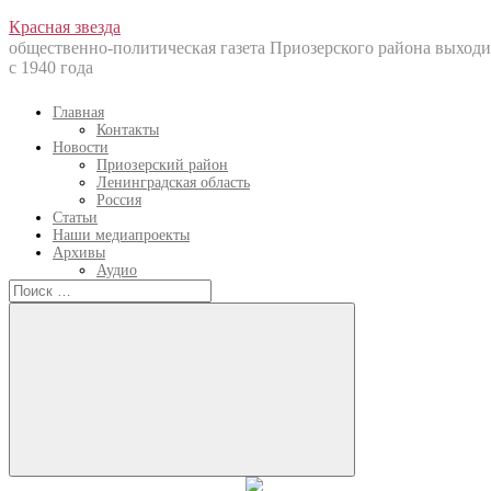
Перейти
Красная звезда
к
общественно-политическая газета Приозерского района выходи
содержанию
с 1940 года
Главная
Контакты
Новости
Приозерский район
Ленинградская область
Россия
Статьи
Наши медиапроекты
Архивы
Аудио
Искать:
Искать