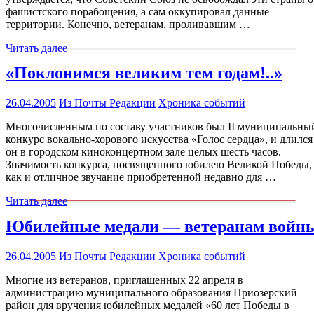
фашистского порабощения, а сам оккупировал данные
территории. Конечно, ветеранам, проливавшим …
Читать далее
«Поклонимся великим тем годам!..»
26.04.2005
Из Почты Редакции
Хроника событий
Многочисленным по составу участников был II муниципальны
конкурс вокально-хорового искусства «Голос сердца», и длился
он в городском киноконцертном зале целых шесть часов.
Значимость конкурса, посвященного юбилею Великой Победы,
как и отличное звучание приобретенной недавно для …
Читать далее
Юбилейные медали — ветеранам войн
26.04.2005
Из Почты Редакции
Хроника событий
Многие из ветеранов, приглашенных 22 апреля в
администрацию муниципального образования Приозерский
район для вручения юбилейных медалей «60 лет Победы в