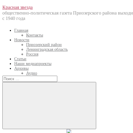
Перейти
Красная звезда
к
общественно-политическая газета Приозерского района выходи
содержанию
с 1940 года
Главная
Контакты
Новости
Приозерский район
Ленинградская область
Россия
Статьи
Наши медиапроекты
Архивы
Аудио
Искать:
Искать