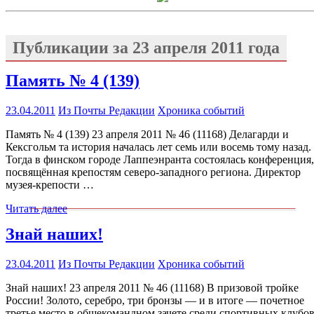
Публикации за
23 апреля 2011 года
Память № 4 (139)
23.04.2011
Из Почты Редакции
Хроника событий
Память № 4 (139) 23 апреля 2011 № 46 (11168) Делагарди и
Кексгольм та история началась лет семь или восемь тому назад.
Тогда в финском городе Лаппеэнранта состоялась конференция,
посвящённая крепостям северо-западного региона. Директор
музея-крепости …
Читать далее
Знай наших!
23.04.2011
Из Почты Редакции
Хроника событий
Знай наших! 23 апреля 2011 № 46 (11168) В призовой тройке
России! Золото, серебро, три бронзы — и в итоге — почетное
третье место в общекомандном зачете среди спортивных клубо