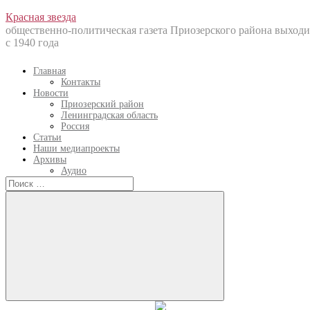
Перейти
Красная звезда
к
общественно-политическая газета Приозерского района выходи
содержанию
с 1940 года
Главная
Контакты
Новости
Приозерский район
Ленинградская область
Россия
Статьи
Наши медиапроекты
Архивы
Аудио
Искать:
Искать