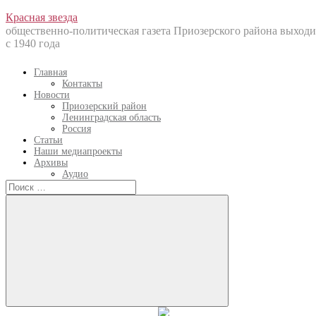
Перейти
Красная звезда
к
общественно-политическая газета Приозерского района выходи
содержанию
с 1940 года
Главная
Контакты
Новости
Приозерский район
Ленинградская область
Россия
Статьи
Наши медиапроекты
Архивы
Аудио
Искать:
Искать