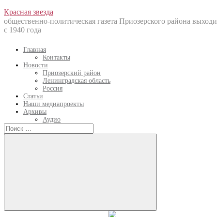
Перейти
Красная звезда
к
общественно-политическая газета Приозерского района выходи
содержанию
с 1940 года
Главная
Контакты
Новости
Приозерский район
Ленинградская область
Россия
Статьи
Наши медиапроекты
Архивы
Аудио
Искать:
Искать