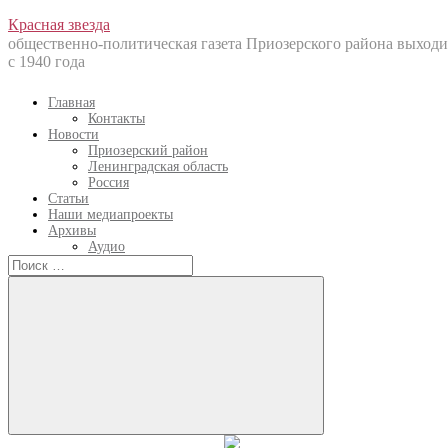
Перейти
Красная звезда
к
общественно-политическая газета Приозерского района выходи
содержанию
с 1940 года
Главная
Контакты
Новости
Приозерский район
Ленинградская область
Россия
Статьи
Наши медиапроекты
Архивы
Аудио
Искать:
Искать