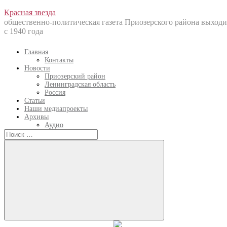
Перейти
Красная звезда
к
общественно-политическая газета Приозерского района выходи
содержанию
с 1940 года
Главная
Контакты
Новости
Приозерский район
Ленинградская область
Россия
Статьи
Наши медиапроекты
Архивы
Аудио
Искать:
Искать