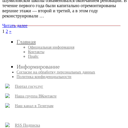
Шумиловской школы ознаменовался окончанием реновации. В
течение первого года были капитально отремонтированы
верхние этажи — второй и третий, а в этом году
реконструировали …
Читать далее
Пагинация
След.
1
2
»
записи
записей
Главная
Официальная информация
Контакты
Прайс
Информирование
Согласие на обработку персональных данных
Политика конфиденциальности
Портал госуслуг
Наша группа ВКонтакте
Наш канал в Телеграм
RSS Подписка