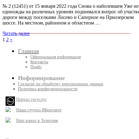
№ 2 (12451) от 15 января 2022 года Снова о наболевшем Уже не
единожды на различных уровнях поднимался вопрос об участк
дороги между поселками Лосево и Саперное на Приозерском
шоссе. На местном, районном и областном …
Читать далее
Пагинация
След.
1
2
»
записи
записей
Главная
Официальная информация
Контакты
Прайс
Информирование
Согласие на обработку персональных данных
Политика конфиденциальности
Портал госуслуг
Наша группа ВКонтакте
Наш канал в Телеграм