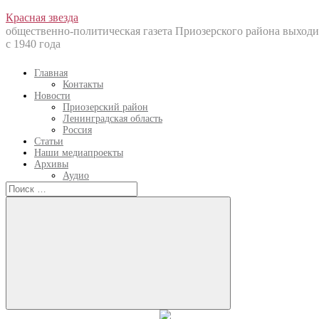
Перейти
Красная звезда
к
общественно-политическая газета Приозерского района выходи
содержанию
с 1940 года
Главная
Контакты
Новости
Приозерский район
Ленинградская область
Россия
Статьи
Наши медиапроекты
Архивы
Аудио
Искать:
Искать